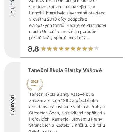
Laureáti
Sportovní hala Unhošť je současné
sportovní zařízení nacházející se v
Unhošti, které bylo slavnostně otevřeno
v květnu 2010 díky podpoře z
evropských fondů. Hala je ve vlastnictví
města Unhošť a umožňuje pořádání
pestré škály sportů, mezi něž ...
8.8
Taneční škola Blanky Vášové
Taneční škola Blanky Vášové byla
Laureáti
založena v roce 1993 a působí jako
akreditovaná instituce v oblasti Prahy a
Středních Čech, s aktivitami například v
Hořovicích, Kamenici, Jílovém u Prahy,
Strančicích a Kostelci u Křížků. Od roku
1998 má škola ...