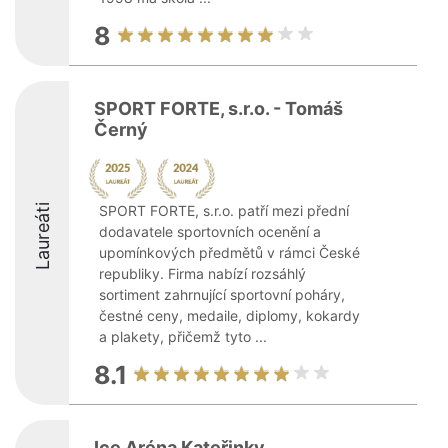
8
SPORT FORTE, s.r.o. - Tomáš
Černý
Laureáti
SPORT FORTE, s.r.o. patří mezi přední
dodavatele sportovních ocenění a
upomínkových předmětů v rámci České
republiky. Firma nabízí rozsáhlý
sortiment zahrnující sportovní poháry,
čestné ceny, medaile, diplomy, kokardy
a plakety, přičemž tyto ...
8.1
Ice Aréna Kateřinky