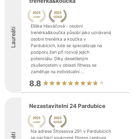
trenérka&koučka
Eliška Hlaváčová - osobní
Laureáti
trenérka&koučka působí jako uznávaná
osobní trenérka a koučka v
Pardubicích, kde se specializuje na
podporu žen při rozvoji jejich
potenciálu. Díky desetiletým
zkušenostem v oblasti fitness se
zaměřuje na individuální ...
8.8
Nezastavitelní 24 Pardubice
Na adrese Štrossova 291 v Pardubicích
se nachází soukromé fitness centrum