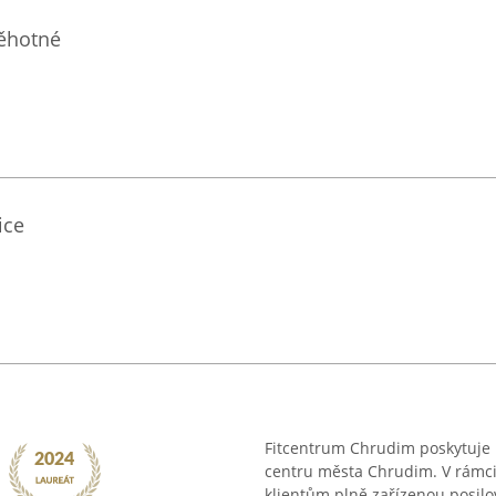
těhotné
ice
Fitcentrum Chrudim poskytuje r
centru města Chrudim. V rámci
klientům plně zařízenou posilov