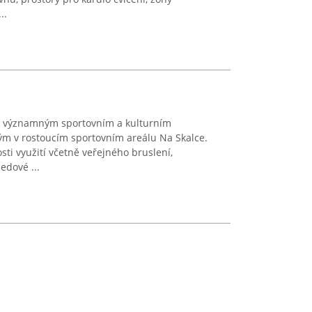
..
je významným sportovním a kulturním
ým v rostoucím sportovním areálu Na Skalce.
ti využití včetně veřejného bruslení,
edové ...