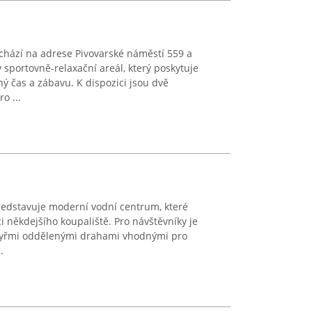
hází na adrese Pivovarské náměstí 559 a
portovně-relaxační areál, který poskytuje
ný čas a zábavu. K dispozici jsou dvě
o ...
edstavuje moderní vodní centrum, které
i někdejšího koupaliště. Pro návštěvníky je
čtyřmi oddělenými drahami vhodnými pro
.