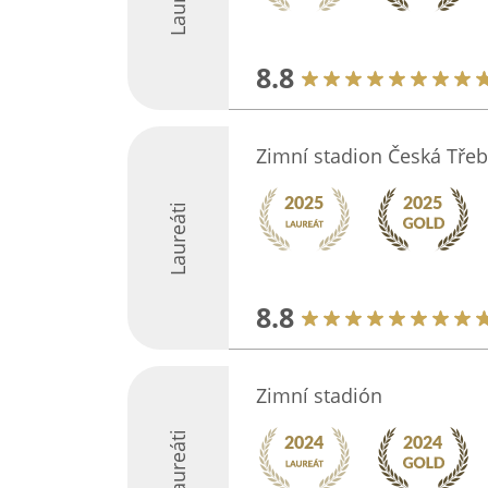
8.8
Zimní stadion Česká Tře
Laureáti
8.8
Zimní stadión
Laureáti