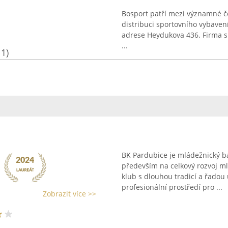
Bosport patří mezi významné če
distribuci sportovního vybavení
adrese Heydukova 436. Firma si
...
11)
BK Pardubice je mládežnický ba
především na celkový rozvoj m
klub s dlouhou tradicí a řadou
profesionální prostředí pro ...
Zobrazit více >>