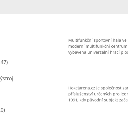
Multifunkční sportovní hala ve 
moderní multifunkční centrum z
vybavena univerzální hrací ploc
147)
ýstroj
Hokejarena.cz je společnost z
příslušenství určených pro ledn
1991, kdy původní subjekt zača
20)