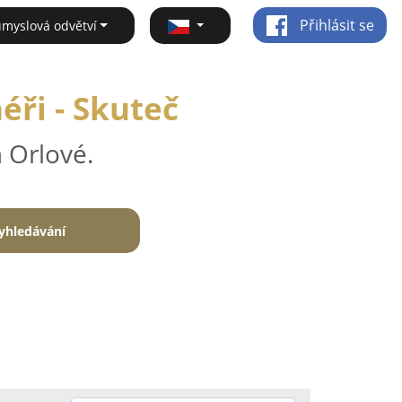
Přihlásit se
ůmyslová odvětví
éři - Skuteč
 Orlové.
yhledávání