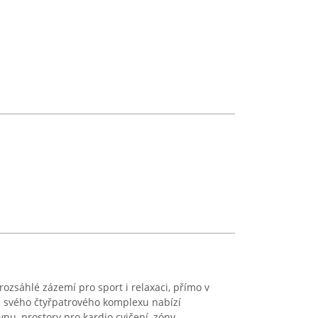
ozsáhlé zázemí pro sport i relaxaci, přímo v
 svého čtyřpatrového komplexu nabízí
nu, prostory pro kardio cvičení, zóny