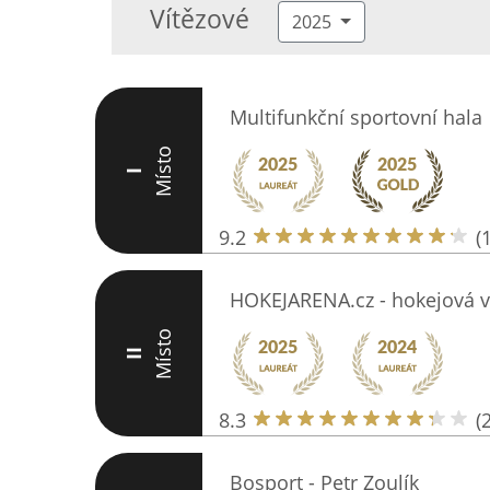
Vítězové
2025
Multifunkční sportovní hala
Místo
I
9.2
(
HOKEJARENA.cz - hokejová v
Místo
II
8.3
(
Bosport - Petr Zoulík