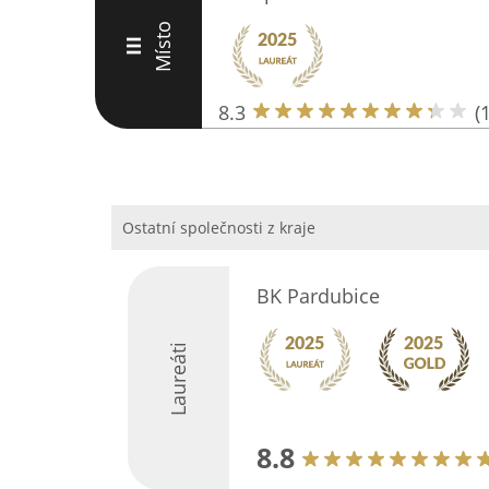
Místo
III
8.3
(
Ostatní společnosti z kraje
BK Pardubice
Laureáti
8.8