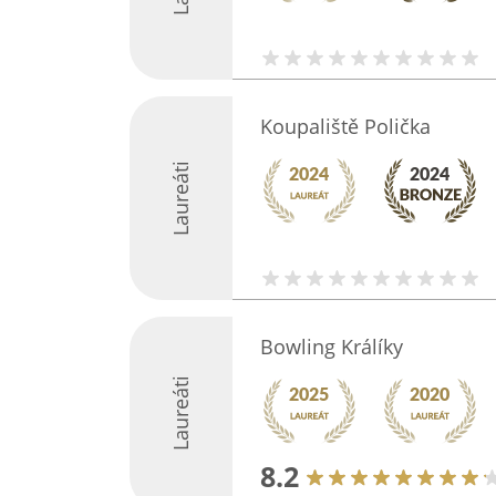
Koupaliště Polička
Laureáti
Bowling Králíky
Laureáti
8.2