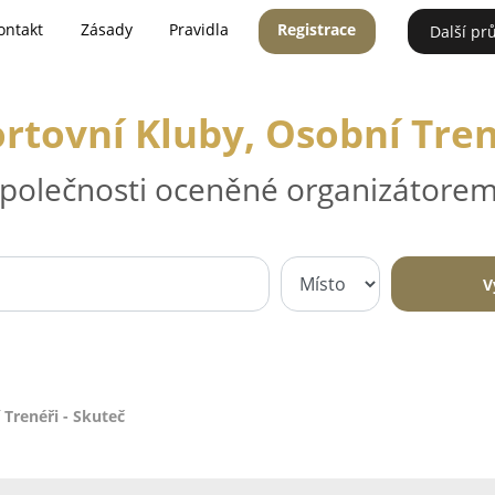
ontakt
Zásady
Pravidla
Registrace
Další pr
ortovní Kluby, Osobní Tren
 společnosti oceněné organizátorem
V
 Trenéři - Skuteč