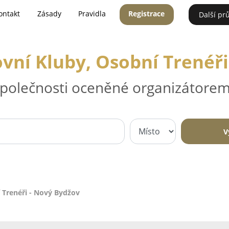
ontakt
Zásady
Pravidla
Registrace
Další pr
ovní Kluby, Osobní Trenéř
 společnosti oceněné organizátorem
V
í Trenéři - Nový Bydžov