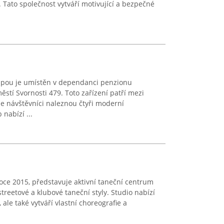
 Tato společnost vytváří motivující a bezpečné
Úpou je umístěn v dependanci penzionu
tí Svornosti 479. Toto zařízení patří mezi
e návštěvníci naleznou čtyři moderní
nabízí ...
roce 2015, představuje aktivní taneční centrum
reetové a klubové taneční styly. Studio nabízí
ale také vytváří vlastní choreografie a