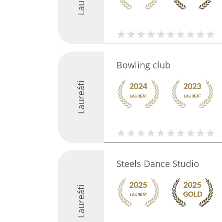
Bowling club
Laureáti
Steels Dance Studio
Laureáti