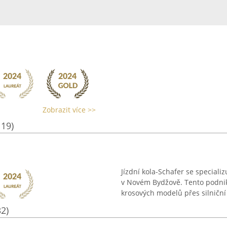
Zobrazit více >>
119)
Jízdní kola-Schafer se speciali
v Novém Bydžově. Tento podnik 
krosových modelů přes silniční 
32)