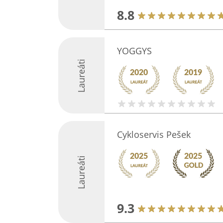
8.8
YOGGYS
Laureáti
Cykloservis Pešek
Laureáti
9.3