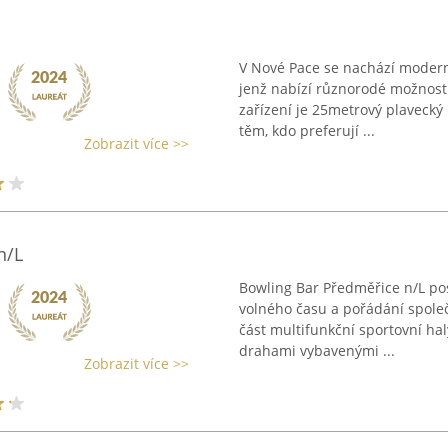
V Nové Pace se nachází modern
jenž nabízí různorodé možnosti
zařízení je 25metrový plavecký 
těm, kdo preferují ...
Zobrazit více >>
n/L
Bowling Bar Předměřice n/L pos
volného času a pořádání společ
část multifunkční sportovní h
drahami vybavenými ...
Zobrazit více >>