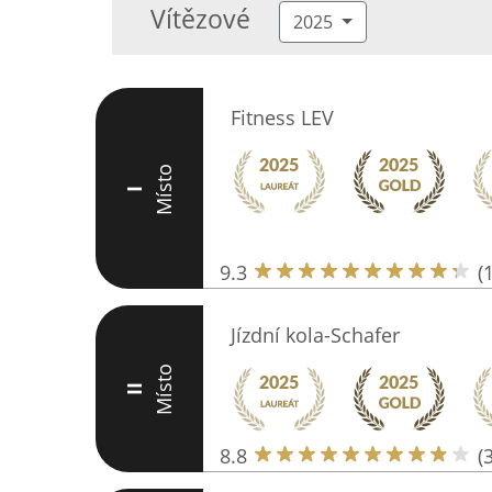
Vítězové
2025
Fitness LEV
Místo
I
9.3
(
Jízdní kola-Schafer
Místo
II
8.8
(