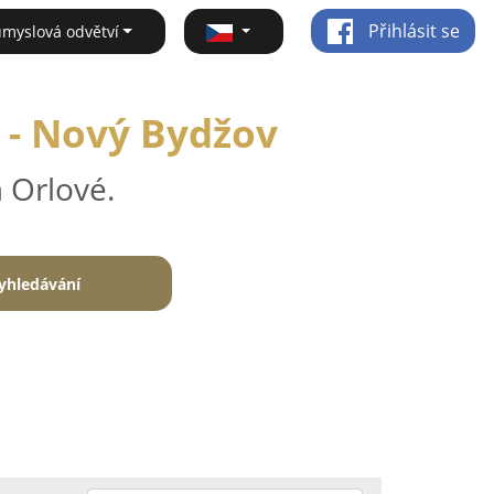
Přihlásit se
ůmyslová odvětví
i - Nový Bydžov
 Orlové.
yhledávání