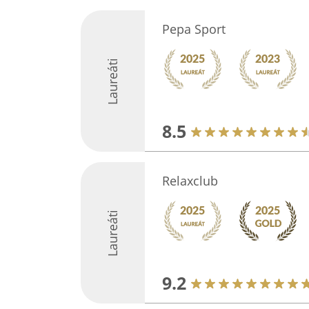
Pepa Sport
Laureáti
8.5
Relaxclub
Laureáti
9.2