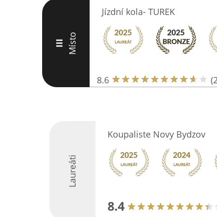
Jízdní kola- TUREK
Místo
III
8.6
(
Koupaliste Novy Bydzov
Laureáti
8.4