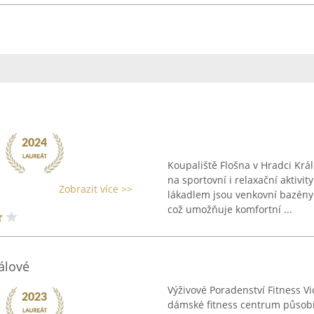
Koupaliště Flošna v Hradci Krá
na sportovní i relaxační aktivi
Zobrazit více >>
lákadlem jsou venkovní bazény 
což umožňuje komfortní ...
álové
Výživové Poradenství Fitness V
dámské fitness centrum působíc