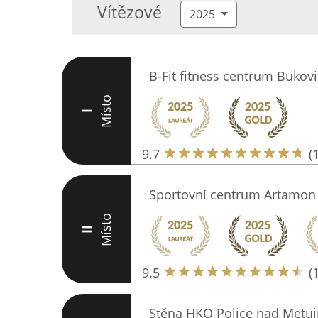
Vítězové
2025
B-Fit fitness centrum Bukov
Místo
I
9.7
(
Sportovní centrum Artamon
Místo
II
9.5
(
Stěna HKO Police nad Metuj