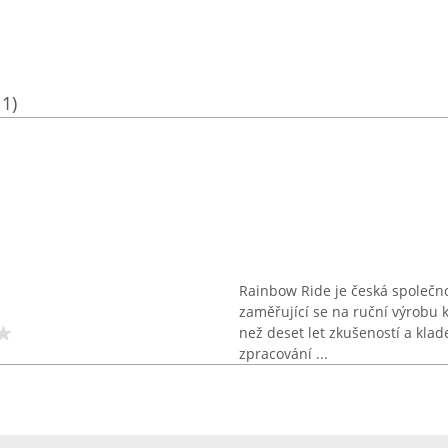
11)
Rainbow Ride je česká společno
zaměřující se na ruční výrobu 
než deset let zkušeností a klad
zpracování ...