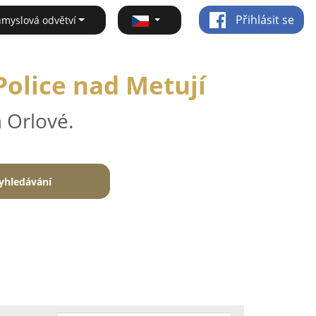
Přihlásit se
ůmyslová odvětví
Police nad Metují
 Orlové.
yhledávání