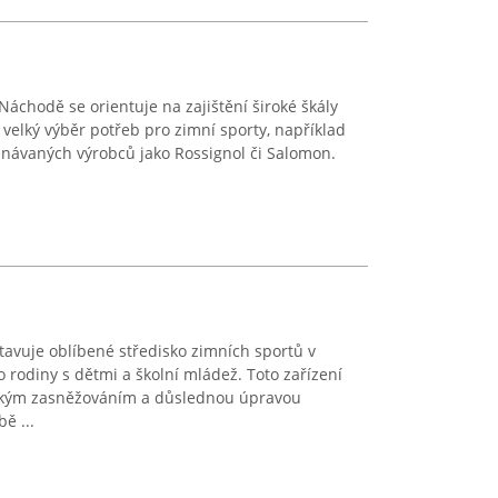
Náchodě se orientuje na zajištění široké škály
 velký výběr potřeb pro zimní sporty, například
znávaných výrobců jako Rossignol či Salomon.
avuje oblíbené středisko zimních sportů v
rodiny s dětmi a školní mládež. Toto zařízení
ckým zasněžováním a důslednou úpravou
ě ...