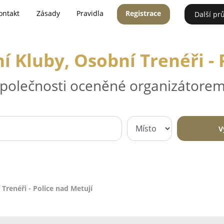
ontakt
Zásady
Pravidla
Registrace
Další pr
ní Kluby, Osobní Trenéři - 
 společnosti oceněné organizátorem
V
 Trenéři - Police nad Metují