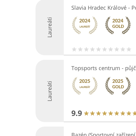
Slavia Hradec Králové - 
Laureáti
Topsports centrum - půj
Laureáti
9.9
Bazén (Sportovní zařízení