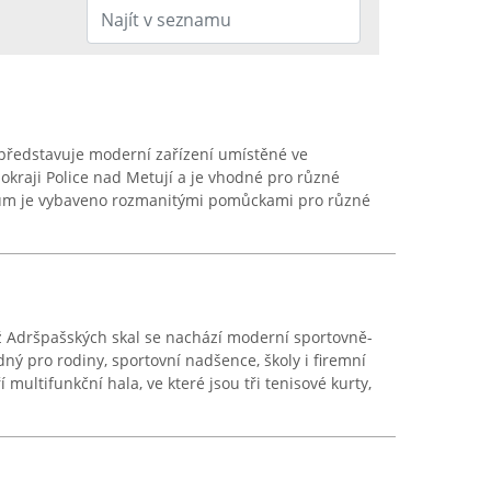
 představuje moderní zařízení umístěné ve
kraji Police nad Metují a je vhodné pro různé
ntrum je vybaveno rozmanitými pomůckami pro různé
ž Adršpašských skal se nachází moderní sportovně-
dný pro rodiny, sportovní nadšence, školy i firemní
í multifunkční hala, ve které jsou tři tenisové kurty,