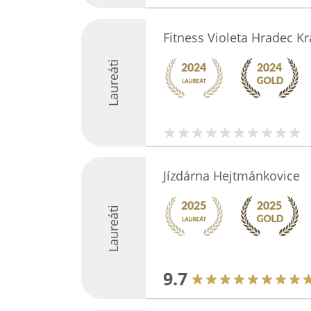
Fitness Violeta Hradec Kr
Laureáti
Jízdárna Hejtmánkovice
Laureáti
9.7