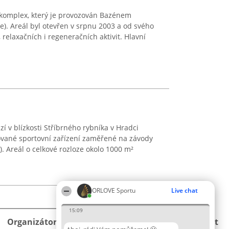
 komplex, který je provozován Bazénem
e). Areál byl otevřen v srpnu 2003 a od svého
 relaxačních i regeneračních aktivit. Hlavní
zí v blízkosti Stříbrného rybníka v Hradci
zované sportovní zařízení zaměřené na závody
. Areál o celkové rozloze okolo 1000 m²
ORLOVE Sportu
Live chat
15:09
Organizátor hlasování
Plebiscyt
Kontakt