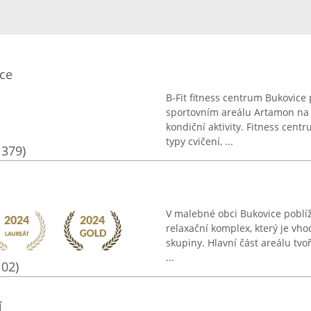
ice
B-Fit fitness centrum Bukovice
sportovním areálu Artamon na o
kondiční aktivity. Fitness ce
typy cvičení, ...
1379)
V malebné obci Bukovice poblí
relaxační komplex, který je vho
skupiny. Hlavní část areálu tvoř
...
102)
í