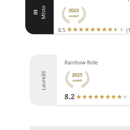
Místo
III
8.5
(
Rainbow Ride
Laureáti
8.2