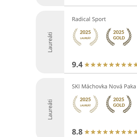
Radical Sport
Laureáti
9.4
SKI Máchovka Nová Paka
Laureáti
8.8