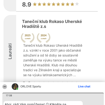
8.9
Taneční klub Rokaso Uherské
Hradiště z.s
Laureáti
Taneční klub Rokaso Uherské Hradiště
z.s. vznikl v roce 2001 jako občanské
sdružení a od té doby se soustavně
zaměřuje na výuku tance ve městě
Uherské Hradiště. Klub má dlouhou
tradici ve Zlínském kraji a specializuje
se na výuku latinskoamerických ...
8.2
ORLOVE Sportu
Live chat
17:08
Organizátor hlasování
Plebiscyt
Kontakt
Bright Side Solutions sp. z o.
Vítězové
Kontakt
Ahoj, rádi Vám pomůžeme! 🙂 Klikněte na