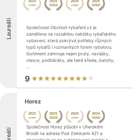
Laureáti
Společnost Obchod-rybaření.cz je
zaměřena na rozsáhlou nabídku rybářského
vybavení, která pokrývá potřeby různých
typů rybářů i rozmanitých forem rybolovu.
Sortiment zahrnuje nejen pruty, navijáky,
vlasce, podběráky, ale také křesla, batohy,
...
9
Horez
Společnost Horez působí v Uherském
Laureáti
Brodě na adrese Pod Zelnicemi 421 a
specializuje se na autorizovaný prodej a