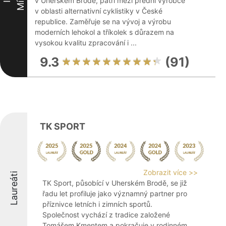
v Uherském Brodě, patří mezi přední výrobce
v oblasti alternativní cyklistiky v České
republice. Zaměřuje se na vývoj a výrobu
moderních lehokol a tříkolek s důrazem na
vysokou kvalitu zpracování i ...
9.3
(91)
TK SPORT
Zobrazit více >>
Laureáti
TK Sport, působící v Uherském Brodě, se již
řadu let profiluje jako významný partner pro
příznivce letních i zimních sportů.
Společnost vychází z tradice založené
Tomášem Kmentem a pokračuje v rodinném