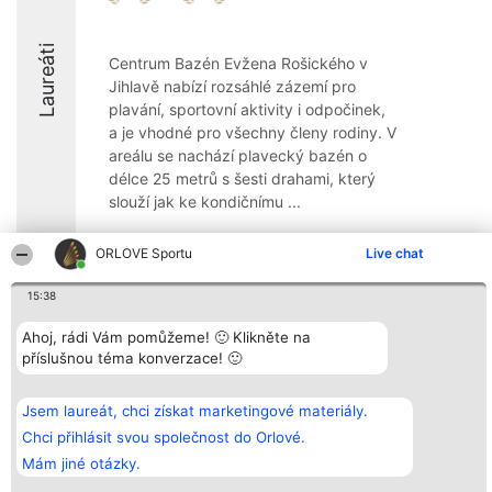
Laureáti
Centrum Bazén Evžena Rošického v
Jihlavě nabízí rozsáhlé zázemí pro
plavání, sportovní aktivity i odpočinek,
a je vhodné pro všechny členy rodiny. V
areálu se nachází plavecký bazén o
délce 25 metrů s šesti drahami, který
slouží jak ke kondičnímu ...
8.4
ORLOVE Sportu
Live chat
15:38
Organizátor hlasování
Plebiscyt
Kontakt
Ahoj, rádi Vám pomůžeme! 🙂 Klikněte na
Bright Side Solutions sp. z o.
Vítězové
Kontakt
o. sp. k.
Seznam všech
příslušnou téma konverzace! 🙂
ul. Ruska 22
laureátů
Wrocław 50-079
Zásady
KRS 0000749100 | Regon
Pravidla
Jsem laureát, chci získat marketingové materiály.
381313360 | NIP 8943132676
Zásady
Chci přihlásit svou společnost do Orlové.
ochrany
osobních údajů
Mám jiné otázky.