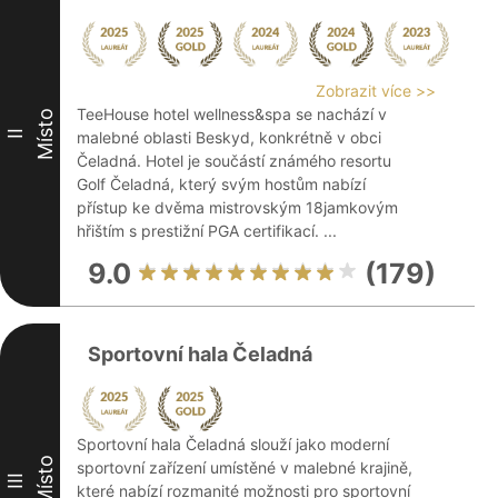
Zobrazit více >>
TeeHouse hotel wellness&spa se nachází v
Místo
II
malebné oblasti Beskyd, konkrétně v obci
Čeladná. Hotel je součástí známého resortu
Golf Čeladná, který svým hostům nabízí
přístup ke dvěma mistrovským 18jamkovým
hřištím s prestižní PGA certifikací. ...
9.0
(179)
Sportovní hala Čeladná
Sportovní hala Čeladná slouží jako moderní
Místo
sportovní zařízení umístěné v malebné krajině,
III
které nabízí rozmanité možnosti pro sportovní