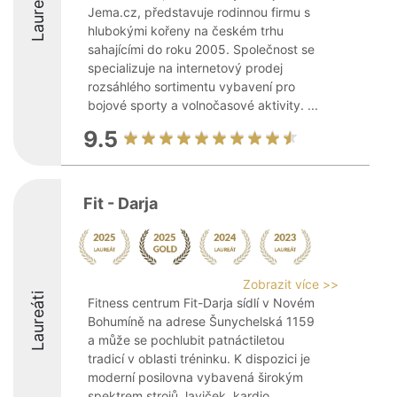
Laureáti
Jema.cz, představuje rodinnou firmu s
hlubokými kořeny na českém trhu
sahajícími do roku 2005. Společnost se
specializuje na internetový prodej
rozsáhlého sortimentu vybavení pro
bojové sporty a volnočasové aktivity. ...
9.5
Fit - Darja
Zobrazit více >>
Laureáti
Fitness centrum Fit-Darja sídlí v Novém
Bohumíně na adrese Šunychelská 1159
a může se pochlubit patnáctiletou
tradicí v oblasti tréninku. K dispozici je
moderní posilovna vybavená širokým
spektrem strojů, laviček, kardio