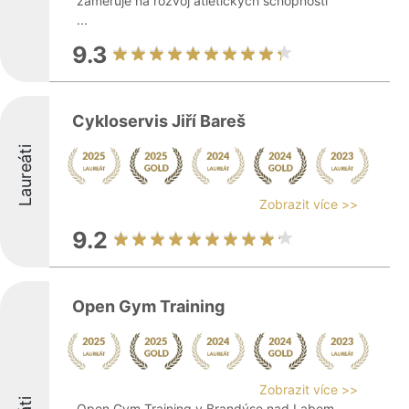
zaměřuje na rozvoj atletických schopností
...
9.3
Cykloservis Jiří Bareš
Laureáti
Zobrazit více >>
9.2
Open Gym Training
Zobrazit více >>
Open Gym Training v Brandýse nad Labem