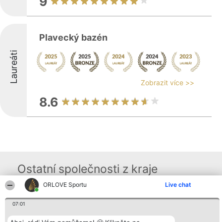
9
Plavecký bazén
Laureáti
Zobrazit více >>
8.6
Ostatní společnosti z kraje
ORLOVE Sportu
Live chat
Organizátor hlasování
Plebiscyt
Kontakt
07:01
Bright Side Solutions sp. z o.
Vítězové
Kontakt
o. sp. k.
Seznam všech