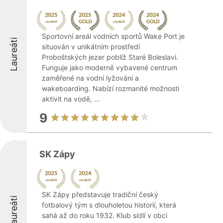
Sportovní areál vodních sportů Wake Port je
Laureáti
situován v unikátním prostředí
Proboštských jezer poblíž Staré Boleslavi.
Funguje jako moderně vybavené centrum
zaměřené na vodní lyžování a
wakeboarding. Nabízí rozmanité možnosti
aktivit na vodě, ...
9
SK Zápy
SK Zápy představuje tradiční český
Laureáti
fotbalový tým s dlouholetou historií, která
sahá až do roku 1932. Klub sídlí v obci