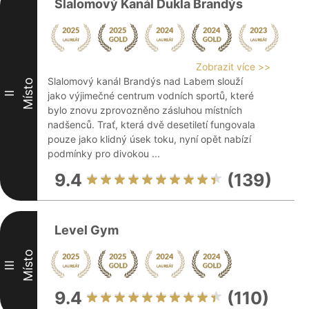
Slalomový Kanál Dukla Brandýs
Zobrazit více >>
Slalomový kanál Brandýs nad Labem slouží
Místo
II
jako výjimečné centrum vodních sportů, které
bylo znovu zprovozněno zásluhou místních
nadšenců. Trať, která dvě desetiletí fungovala
pouze jako klidný úsek toku, nyní opět nabízí
podmínky pro divokou ...
9.4
(139)
Level Gym
Místo
III
9.4
(110)