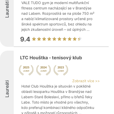
Laureáti
VALE TUDO gym je moderní multifunkční
fitness centrum nacházející se v Brandýse
nad Labem. Rozprostírá se na ploše 750 m²
a nabízí klimatizované prostory určené pro
široké spektrum sportovců, bez ohledu na
jejich zkušenostní úroveň – od úplných ...
9.4
LTC Houštka - tenisový klub
Zobrazit více >>
Laureáti
Hotel Club Houštka je situován v poklidné
oblasti lesoparku Houštka v Brandýse nad
Labem-Staré Boleslavi, přímo u břehů řeky
Labe. Toto místo je vhodné pro všechny,
kdo preferují kombinaci klidného odpočinku
v přírodě s možností různorodých ...