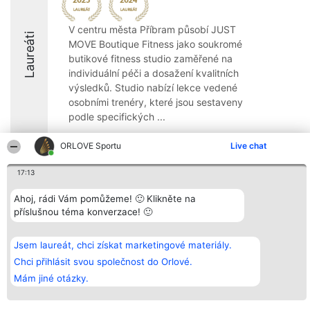
V centru města Příbram působí JUST
Laureáti
MOVE Boutique Fitness jako soukromé
butikové fitness studio zaměřené na
individuální péči a dosažení kvalitních
výsledků. Studio nabízí lekce vedené
osobními trenéry, které jsou sestaveny
podle specifických ...
8.5
ORLOVE Sportu
Live chat
17:13
Organizátor hlasování
Plebiscyt
Kontakt
Ahoj, rádi Vám pomůžeme! 🙂 Klikněte na
Bright Side Solutions sp. z o.
Vítězové
Kontakt
příslušnou téma konverzace! 🙂
o. sp. k.
Seznam všech
ul. Ruska 22
laureátů
Wrocław 50-079
Zásady
KRS 0000749100 | Regon
Pravidla
Jsem laureát, chci získat marketingové materiály.
381313360 | NIP 8943132676
Zásady
Chci přihlásit svou společnost do Orlové.
ochrany
osobních údajů
Mám jiné otázky.