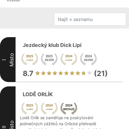
Vltavou
Jezdecký klub Dick Lipí
Místo
I
8.7
(21)
LODĚ ORLÍK
Lodě Orlík se zaměřuje na poskytování
Místo
jedinečných zážitků na Orlické přehradě
II