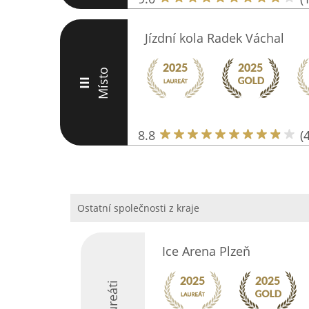
Jízdní kola Radek Váchal
Místo
III
8.8
(
Ostatní společnosti z kraje
Ice Arena Plzeň
Laureáti