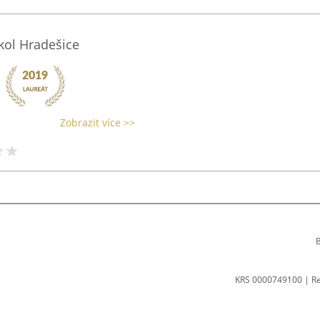
kol Hradešice
Zobrazit více >>
B
KRS 0000749100 | R