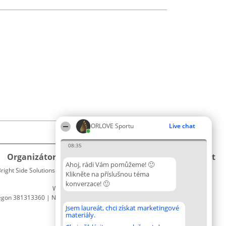
ORLOVE Sportu
Live chat
08:35
Organizátor hlasování
Plebiscyt
Kontakt
Ahoj, rádi Vám pomůžeme! 🙂
right Side Solutions sp. z o. o. sp. k.
Vítězové
Kontakt
Klikněte na příslušnou téma
ul. Ruska 22
Seznam
konverzace! 🙂
Wrocław 50-079
všech
egon 381313360 | NIP 8943132676
laureátů
Zásady
Jsem laureát, chci získat marketingové
materiály.
Pravidla
Zásady