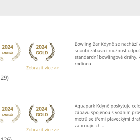
Bowling Bar Kdyně se nachází 
snoubí zábava i možnost odpoč
standardní bowlingové dráhy, kt
rodinou ...
Zobrazit více >>
129)
Aquapark Kdyně poskytuje celor
zábavu spojenou s vodním prost
metrů se třemi plaveckými drah
zahrnujících ...
Zobrazit více >>
1126)