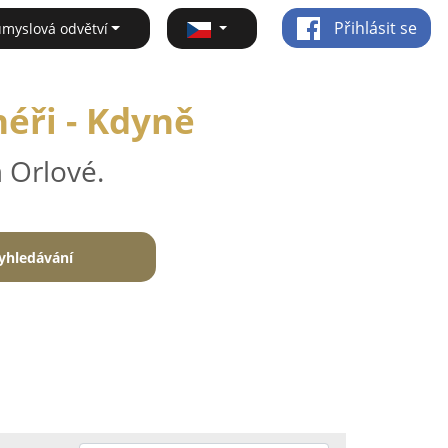
Přihlásit se
ůmyslová odvětví
néři - Kdyně
 Orlové.
yhledávání