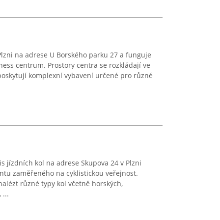
Plzni na adrese U Borského parku 27 a funguje
ess centrum. Prostory centra se rozkládají ve
poskytují komplexní vybavení určené pro různé
s jízdních kol na adrese Skupova 24 v Plzni
ntu zaměřeného na cyklistickou veřejnost.
alézt různé typy kol včetně horských,
...