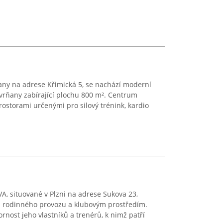
rňany na adrese Křimická 5, se nachází moderní
vrňany zabírající plochu 800 m². Centrum
storami určenými pro silový trénink, kardio
VA, situované v Plzni na adrese Sukova 23,
i rodinného provozu a klubovým prostředím.
rnost jeho vlastníků a trenérů, k nimž patří