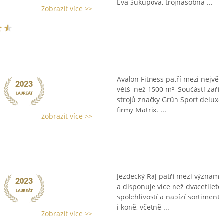
Eva Sukupová, trojnásobná ...
Zobrazit více >>
Avalon Fitness patří mezi největ
větší než 1500 m². Součástí za
strojů značky Grün Sport delux
firmy Matrix. ...
Zobrazit více >>
Jezdecký Ráj patří mezi význa
a disponuje více než dvacetile
spolehlivostí a nabízí sortimen
i koně, včetně ...
Zobrazit více >>