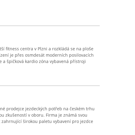
ší fitness centra v Plzni a rozkládá se na ploše
řízení je přes osmdesát moderních posilovacích
e a špičková kardio zóna vybavená přístroji
mné prodejce jezdeckých potřeb na českém trhu
tou zkušeností v oboru. Firma je známá svou
t zahrnující širokou paletu vybavení pro jezdce