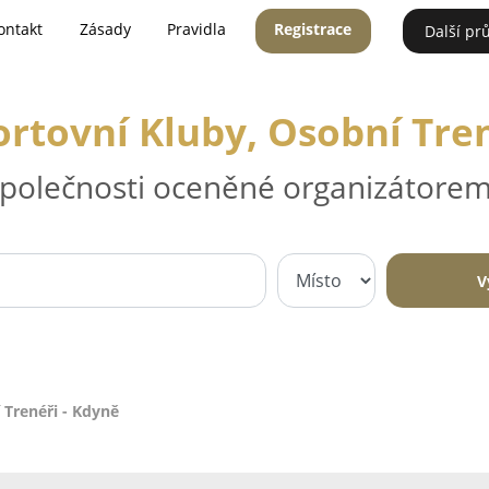
ontakt
Zásady
Pravidla
Registrace
Další pr
ortovní Kluby, Osobní Tre
 společnosti oceněné organizátorem
V
 Trenéři - Kdyně