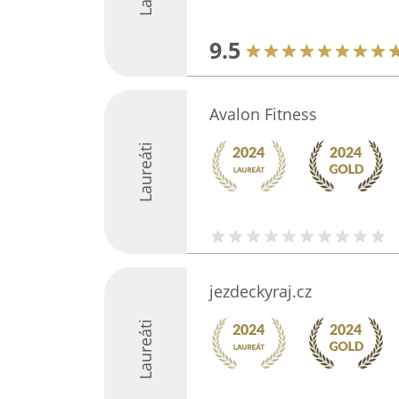
9.5
Avalon Fitness
Laureáti
jezdeckyraj.cz
Laureáti