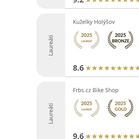
Kuželky Holýšov
Laureáti
8.6
Frbs.cz Bike Shop
Laureáti
9.6