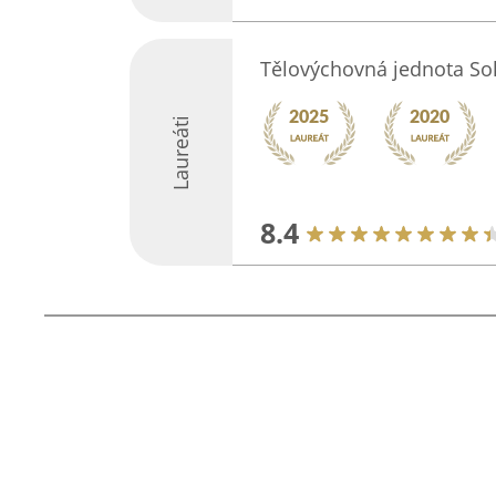
Tělovýchovná jednota So
Laureáti
8.4