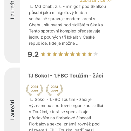
Zobrazit více >>
Laureáti
TJ MG Cheb, z.s. - minigolf pod Skalkou
působí jako minigolfový klub a
současně spravuje moderní areál v
Chebu, situovaný pod sídlištěm Skalka.
Tento sportovní komplex představuje
jednu z pouhých tří lokalit v České
republice, kde je možné ...
9.2
TJ Sokol - 1.FBC Toužim - žáci
TJ Sokol - 1.FBC Toužim - žáci je
Laureáti
významnou sportovní organizací sídlící
v Toužimi, která se specializuje
především na florbalové činnosti.
Florbalová sekce, známá rovněž pod
názvem 1. FBC Toužim, patří mezi