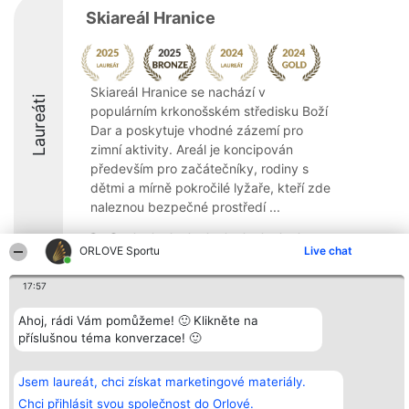
Skiareál Hranice
Skiareál Hranice se nachází v
Laureáti
populárním krkonošském středisku Boží
Dar a poskytuje vhodné zázemí pro
zimní aktivity. Areál je koncipován
především pro začátečníky, rodiny s
dětmi a mírně pokročilé lyžaře, kteří zde
naleznou bezpečné prostředí ...
8.6
ORLOVE Sportu
Live chat
17:57
Organizátor hlasování
Plebiscyt
Kontakt
Bright Side Solutions sp. z o.
Ahoj, rádi Vám pomůžeme! 🙂 Klikněte na
Vítězové
Kontakt
o. sp. k.
Seznam všech
příslušnou téma konverzace! 🙂
ul. Ruska 22
laureátů
Wrocław 50-079
Zásady
KRS 0000749100 | Regon
Pravidla
Jsem laureát, chci získat marketingové materiály.
381313360 | NIP 8943132676
Zásady
ochrany
Chci přihlásit svou společnost do Orlové.