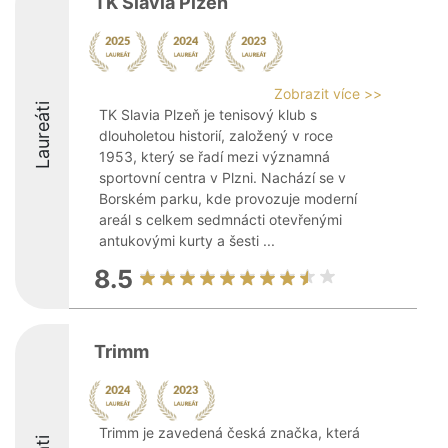
TK Slavia Plzeň
Zobrazit více >>
Laureáti
TK Slavia Plzeň je tenisový klub s
dlouholetou historií, založený v roce
1953, který se řadí mezi významná
sportovní centra v Plzni. Nachází se v
Borském parku, kde provozuje moderní
areál s celkem sedmnácti otevřenými
antukovými kurty a šesti ...
8.5
Trimm
Trimm je zavedená česká značka, která