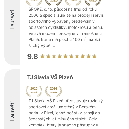
SPOKE, s.r.o. působí na trhu od roku
Laureáti
2006 a specializuje se na prodej i servis
sportovního vybavení, především v
oblastech cyklistiky, motokrosu a běhu.
Ve své moderní prodejně v Třemošné u
Plzně, která má plochu 160 m², nabízí
široký výběr ...
9.8
TJ Slavia VŠ Plzeň
TJ Slavia VŠ Plzeň představuje rozlehlý
Laureáti
sportovní areál umístěný v Borském
parku v Plzni, jehož počátky sahají do
šedesátých let minulého století. Celý
komplex, který je snadno přístupný a