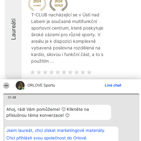
T-CLUB nacházející se v Ústí nad
Laureáti
Labem je současné multifunkční
sportovní centrum, které poskytuje
široké zázemí pro různé sporty. V
areálu je k dispozici komplexně
vybavená posilovna rozdělená na
kardio, silovou i funkční část, a to s
použitím ...
ORLOVE Sportu
Live chat
Organizátor hlasování
Plebiscyt
Kontakt
01:48
Bright Side Solutions sp. z o.
Vítězové
Kontakt
o. sp. k.
Seznam všech
Ahoj, rádi Vám pomůžeme! 🙂 Klikněte na
ul. Ruska 22
laureátů
Wrocław 50-079
Zásady
příslušnou téma konverzace! 🙂
KRS 0000749100 | Regon
Pravidla
381313360 | NIP 8943132676
Zásady
ochrany
Jsem laureát, chci získat marketingové materiály.
osobních údajů
Chci přihlásit svou společnost do Orlové.