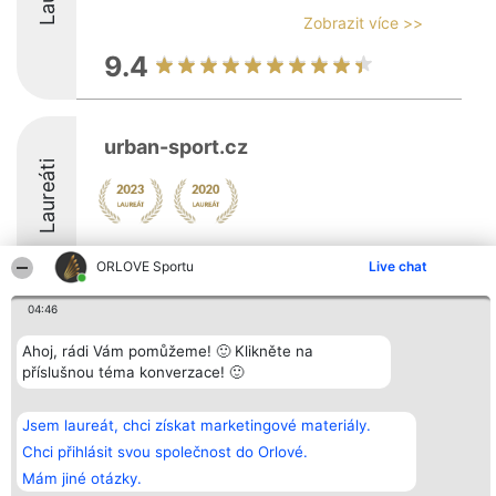
Zobrazit více >>
9.4
urban-sport.cz
Laureáti
ORLOVE Sportu
Live chat
04:46
Organizátor hlasování
Plebiscyt
Kontakt
Ahoj, rádi Vám pomůžeme! 🙂 Klikněte na
Bright Side Solutions sp. z o.
Vítězové
Kontakt
o. sp. k.
Seznam všech
příslušnou téma konverzace! 🙂
ul. Ruska 22
laureátů
Wrocław 50-079
Zásady
KRS 0000749100 | Regon
Pravidla
Jsem laureát, chci získat marketingové materiály.
381313360 | NIP 8943132676
Zásady
Chci přihlásit svou společnost do Orlové.
ochrany
osobních údajů
Mám jiné otázky.