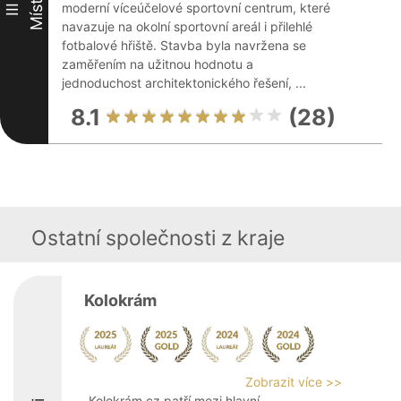
Místo
moderní víceúčelové sportovní centrum, které
III
navazuje na okolní sportovní areál i přilehlé
fotbalové hřiště. Stavba byla navržena se
zaměřením na užitnou hodnotu a
jednoduchost architektonického řešení, ...
8.1
(28)
Ostatní společnosti z kraje
Kolokrám
Zobrazit více >>
Kolokrám.cz patří mezi hlavní