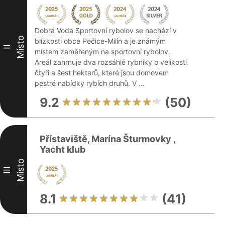
Dobrá Voda Sportovní rybolov se nachází v
Místo
blízkosti obce Pečice-Milín a je známým
II
místem zaměřeným na sportovní rybolov.
Areál zahrnuje dva rozsáhlé rybníky o velikosti
čtyři a šest hektarů, které jsou domovem
pestré nabídky rybích druhů. V ...
9.2
(50)
Přístaviště, Marína Šturmovky ,
Yacht klub
Místo
III
8.1
(41)