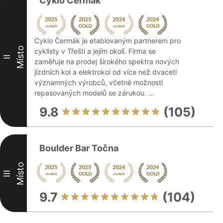
Cyklo Čermák
Cyklo Čermák je etablovaným partnerem pro
Místo
cyklisty v Třešti a jejím okolí. Firma se
II
zaměřuje na prodej širokého spektra nových
jízdních kol a elektrokol od více než dvaceti
významných výrobců, včetně možností
repasovaných modelů se zárukou. ...
9.8
(105)
Boulder Bar Točna
Místo
III
9.7
(104)