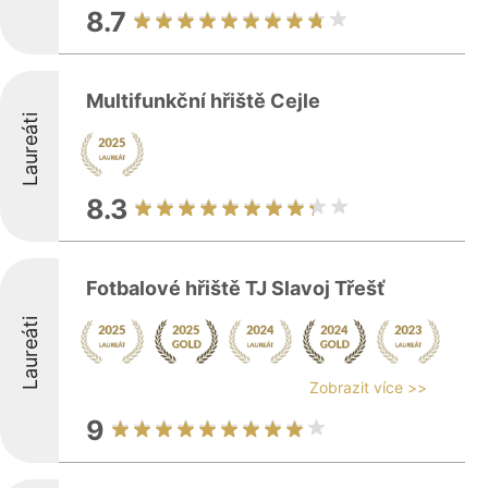
8.7
Multifunkční hřiště Cejle
Laureáti
8.3
Fotbalové hřiště TJ Slavoj Třešť
Laureáti
Zobrazit více >>
9