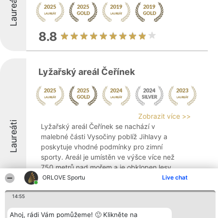
Laureáti
8.8
Lyžařský areál Čeřínek
Zobrazit více >>
Laureáti
Lyžařský areál Čeřínek se nachází v
malebné části Vysočiny poblíž Jihlavy a
poskytuje vhodné podmínky pro zimní
sporty. Areál je umístěn ve výšce více než
750 metrů nad mořem a je obklopen lesy
chráněné krajinné oblasti, což vytváří
ORLOVE Sportu
Live chat
příznivé ...
14:55
9.2
Ahoj, rádi Vám pomůžeme! 🙂 Klikněte na