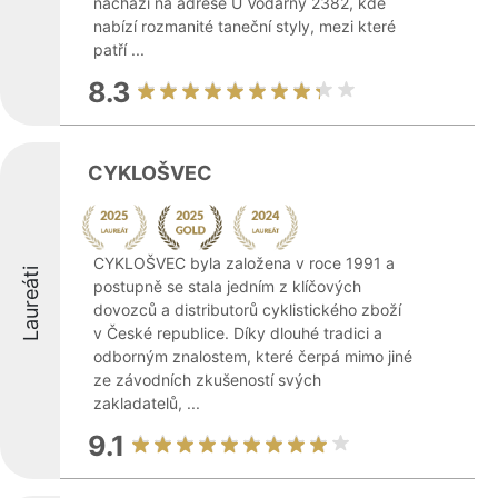
nachází na adrese U Vodárny 2382, kde
nabízí rozmanité taneční styly, mezi které
patří ...
8.3
CYKLOŠVEC
CYKLOŠVEC byla založena v roce 1991 a
Laureáti
postupně se stala jedním z klíčových
dovozců a distributorů cyklistického zboží
v České republice. Díky dlouhé tradici a
odborným znalostem, které čerpá mimo jiné
ze závodních zkušeností svých
zakladatelů, ...
9.1