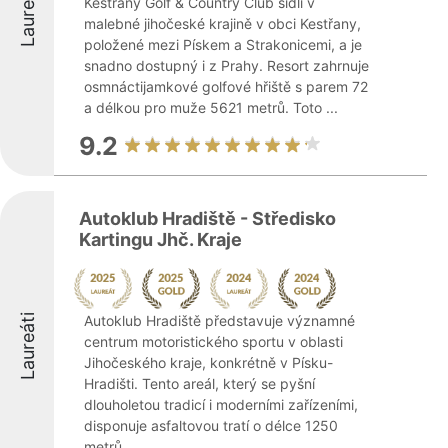
Laureáti
Kestřany Golf & Country Club sídlí v
malebné jihočeské krajině v obci Kestřany,
položené mezi Pískem a Strakonicemi, a je
snadno dostupný i z Prahy. Resort zahrnuje
osmnáctijamkové golfové hřiště s parem 72
a délkou pro muže 5621 metrů. Toto ...
9.2
Autoklub Hradiště - Středisko
Kartingu Jhč. Kraje
Laureáti
Autoklub Hradiště představuje významné
centrum motoristického sportu v oblasti
Jihočeského kraje, konkrétně v Písku-
Hradišti. Tento areál, který se pyšní
dlouholetou tradicí i moderními zařízeními,
disponuje asfaltovou tratí o délce 1250
metrů ...