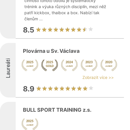
činnosti tohoto oddílu je systematický
trénink a výuka různých disciplín, mezi něž
patří kickbox, thaibox a box. Nabízí tak
členům ...
8.5
Plovárna u Sv. Václava
Laureáti
Zobrazit více >>
8.9
BULL SPORT TRAINING z.s.