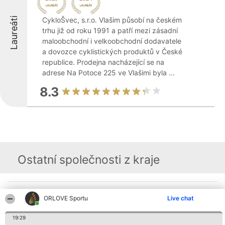
Laureáti
CykloŠvec, s.r.o. Vlašim působí na českém
trhu již od roku 1991 a patří mezi zásadní
maloobchodní i velkoobchodní dodavatele
a dovozce cyklistických produktů v České
republice. Prodejna nacházející se na
adrese Na Potoce 225 ve Vlašimi byla ...
8.3
Ostatní společnosti z kraje
Organizátor hlasování
Plebiscyt
Kontakt
ORLOVE Sportu
Live chat
Bright Side Solutions sp. z o.
Vítězové
Kontakt
o. sp. k.
Seznam všech
ul. Ruska 22
laureátů
19:29
Wrocław 50-079
Zásady