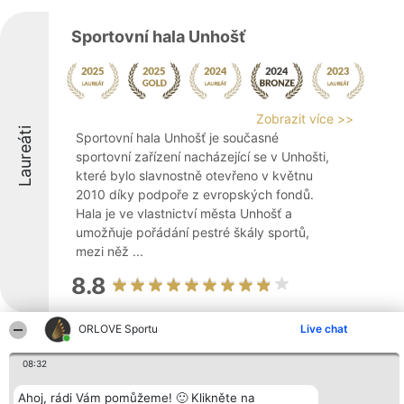
Sportovní hala Unhošť
Zobrazit více >>
Laureáti
Sportovní hala Unhošť je současné
sportovní zařízení nacházející se v Unhošti,
které bylo slavnostně otevřeno v květnu
2010 díky podpoře z evropských fondů.
Hala je ve vlastnictví města Unhošť a
umožňuje pořádání pestré škály sportů,
mezi něž ...
8.8
ORLOVE Sportu
Live chat
HyneXport
08:32
Ahoj, rádi Vám pomůžeme! 🙂 Klikněte na