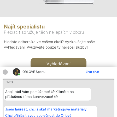
Najít specialistu
Plebiscit sdružuje těch nejlepších v oboru
Hledáte odborníka ve Vašem okolí? Vyzkoušejte naše
vyhledávání. Využívejte pouze ty nejlepší služby!
Vyhledávání
ORLOVE Sportu
Live chat
10:16
Ahoj, rádi Vám pomůžeme! 🙂 Klikněte na
příslušnou téma konverzace! 🙂
Organizátor hlasování
Plebiscyt
Kontakt
Bright Side Solutions sp. z o.
Vítězové
Kontakt
Jsem laureát, chci získat marketingové materiály.
o. sp. k.
Seznam všech
ul. Ruska 22
laureátů
Chci přihlásit svou společnost do Orlové.