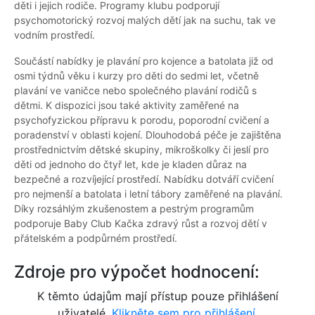
děti i jejich rodiče. Programy klubu podporují
psychomotorický rozvoj malých dětí jak na suchu, tak ve
vodním prostředí.
Součástí nabídky je plavání pro kojence a batolata již od
osmi týdnů věku i kurzy pro děti do sedmi let, včetně
plavání ve vaničce nebo společného plavání rodičů s
dětmi. K dispozici jsou také aktivity zaměřené na
psychofyzickou přípravu k porodu, poporodní cvičení a
poradenství v oblasti kojení. Dlouhodobá péče je zajištěna
prostřednictvím dětské skupiny, mikroškolky či jeslí pro
děti od jednoho do čtyř let, kde je kladen důraz na
bezpečné a rozvíjející prostředí. Nabídku dotváří cvičení
pro nejmenší a batolata i letní tábory zaměřené na plavání.
Díky rozsáhlým zkušenostem a pestrým programům
podporuje Baby Club Kačka zdravý růst a rozvoj dětí v
přátelském a podpůrném prostředí.
Zdroje pro výpočet hodnocení:
K těmto údajům mají přístup pouze přihlášení
uživatelé.
Klikněte sem pro přihlášení.