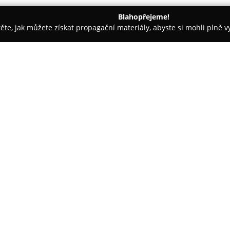
Blahopřejeme!
těte, jak můžete získat propagační materiály, abyste si mohli plně 
Trenéři - Opava
BU1 CZ/SK
O společnosti:
BU1 sport s.r.o.
je česká firma 
výroba a distribuce brankářský
Společnost byla založena v bře
produkci kvalitních sportovníc
Filosofií této společnosti je zp
jde o amatéry z venkova nebo p
navrženy brankáři, což zajišťu
také dlouhodobě klade důraz na
rukavic i různé materiály, kter