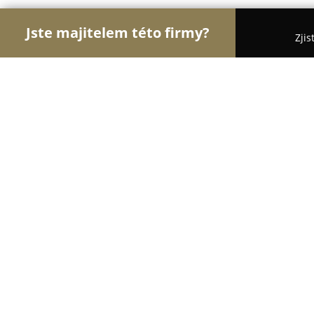
Jste majitelem této firmy?
Zjis
Orlove Sportu
Fitness, Sportovní Kluby, Osobní 
BU1 CZ/SK
9.6
(251)
Opava, Nákladní 36/16A
Zobrazit telefonní číslo