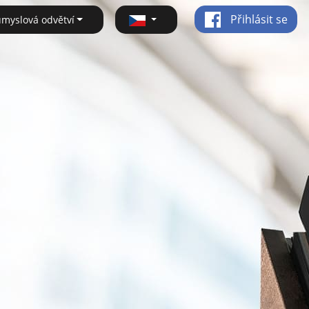
Přihlásit se
ůmyslová odvětví