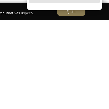
Zjistit
vychutnat Váš úspěch.
sídlící v Opavě, jejímž hlavním zaměřením je
ch rukavic a dalšího fotbalového vybavení.
znu roku 2017 a od svého vzniku se soustředí na
h potřeb pro různé úrovně hráčů.
řístupnit špičkové vybavení všem fotbalistům, ať už
rofesionální sportovce. Brankářské rukavice jsou
je důraz na funkčnost a praktičnost produktu. BU1
 inovace, přičemž nabízí rozmanité střihy
é poskytují optimální kontakt s míčem i ochranu v