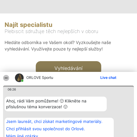
Najít specialistu
Plebiscit sdružuje těch nejlepších v oboru
Hledáte odborníka ve Vašem okolí? Vyzkoušejte naše
vyhledávání. Využívejte pouze ty nejlepší služby!
Vyhledávání
ORLOVE Sportu
Live chat
06:26
Ahoj, rádi Vám pomůžeme! 🙂 Klikněte na
příslušnou téma konverzace! 🙂
Organizátor hlasování
Plebiscyt
Kontakt
Bright Side Solutions sp. z o.
Vítězové
Kontakt
Jsem laureát, chci získat marketingové materiály.
o. sp. k.
Seznam všech
ul. Ruska 22
laureátů
Chci přihlásit svou společnost do Orlové.
Wrocław 50-079
Zásady
Mám jiné otázky.
KRS 0000749100 | Regon
Pravidla