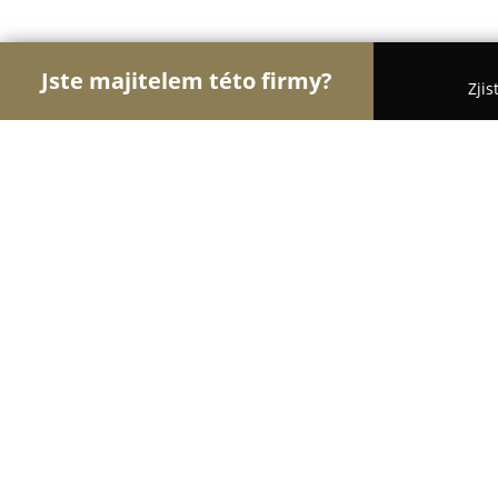
Jste majitelem této firmy?
Zjis
Orlove Sportu
Fitness, Sportovní Kluby, Osobní 
D.E.A.W.S. Centrum s.r.o.
9.1
(47)
Jablonec nad Nisou, Opletalova 1253/6
Zobrazit telefonní číslo