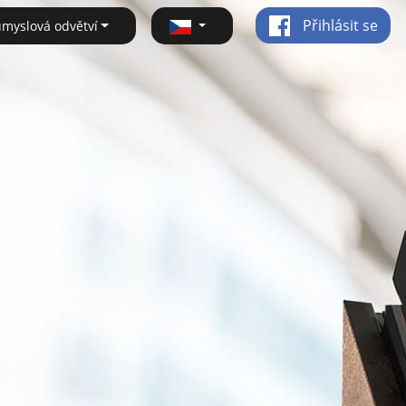
Přihlásit se
ůmyslová odvětví