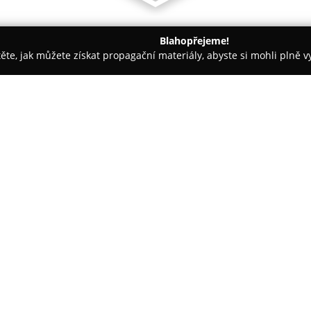
Blahopřejeme!
těte, jak můžete získat propagační materiály, abyste si mohli plně 
Trenéři - Jablonec nad Nisou
D.E.A.W.S. Centrum s.r.o.
O společnosti:
D.e.a.w.s. Centrum, Potápěčs
oblasti potápění a vodních sp
tradici a nabízí rozsáhlý sorti
šnorchlování, plavání a další v
poskytuje produkty více než š
značek.
Společnost získala certifikát AP
obchod", které stvrzují vysokou 