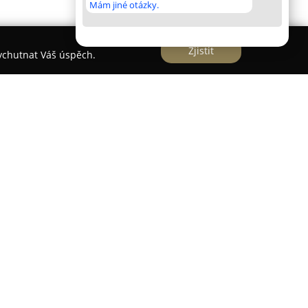
Mám jiné otázky.
Zjistit
vychutnat Váš úspěch.
ká Technika
sídlí v Jablonci nad Nisou a působí v
ortů od roku 1996. Firma má za sebou dlouhou
ment potápěčské techniky, vybavení pro
odní i outdoorové aktivity. Svým zákazníkům
edesáti uznávaných tuzemských i zahraničních
EK a ocenění "Česká kvalita – certifikovaný
úroveň služeb i spolehlivost firmy. Dále jí byl