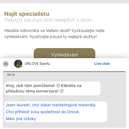
Najít specialistu
Plebiscit sdružuje těch nejlepších v oboru
Hledáte odborníka ve Vašem okolí? Vyzkoušejte naše
vyhledávání. Využívejte pouze ty nejlepší služby!
Vyhledávání
ORLOVE Sportu
Live chat
04:13
Ahoj, rádi Vám pomůžeme! 🙂 Klikněte na
příslušnou téma konverzace! 🙂
Organizátor hlasování
Plebiscyt
Kontakt
Bright Side Solutions sp. z o.
Vítězové
Kontakt
Jsem laureát, chci získat marketingové materiály.
o. sp. k.
Seznam všech
ul. Ruska 22
laureátů
Chci přihlásit svou společnost do Orlové.
Wrocław 50-079
Zásady
Mám jiné otázky.
KRS 0000749100 | Regon
Pravidla
381313360 | NIP 8943132676
Zásady
ochrany