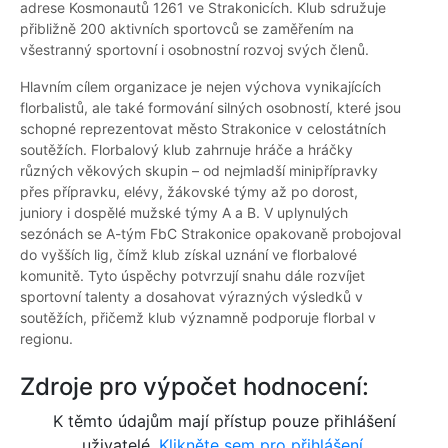
adrese Kosmonautů 1261 ve Strakonicích. Klub sdružuje
přibližně 200 aktivních sportovců se zaměřením na
všestranný sportovní i osobnostní rozvoj svých členů.
Hlavním cílem organizace je nejen výchova vynikajících
florbalistů, ale také formování silných osobností, které jsou
schopné reprezentovat město Strakonice v celostátních
soutěžích. Florbalový klub zahrnuje hráče a hráčky
různých věkových skupin – od nejmladší minipřípravky
přes přípravku, elévy, žákovské týmy až po dorost,
juniory i dospělé mužské týmy A a B. V uplynulých
sezónách se A-tým FbC Strakonice opakovaně probojoval
do vyšších lig, čímž klub získal uznání ve florbalové
komunitě. Tyto úspěchy potvrzují snahu dále rozvíjet
sportovní talenty a dosahovat výrazných výsledků v
soutěžích, přičemž klub významně podporuje florbal v
regionu.
Zdroje pro výpočet hodnocení:
K těmto údajům mají přístup pouze přihlášení
uživatelé.
Klikněte sem pro přihlášení.