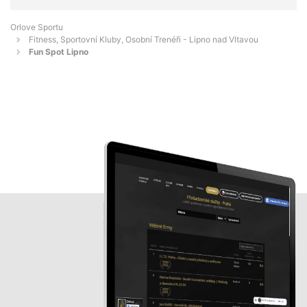
Orlove Sportu
Fitness, Sportovní Kluby, Osobní Trenéři - Lipno nad Vltavou
Fun Spot Lipno