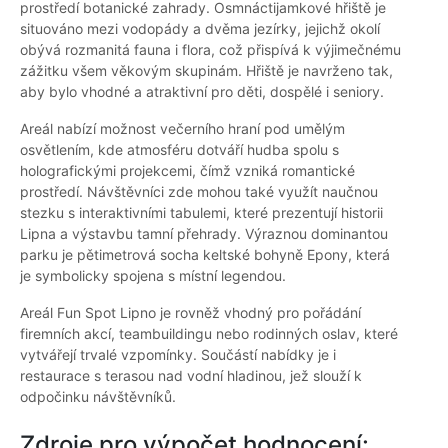
prostředí botanické zahrady. Osmnáctijamkové hřiště je
situováno mezi vodopády a dvěma jezírky, jejichž okolí
obývá rozmanitá fauna i flora, což přispívá k výjimečnému
zážitku všem věkovým skupinám. Hřiště je navrženo tak,
aby bylo vhodné a atraktivní pro děti, dospělé i seniory.
Areál nabízí možnost večerního hraní pod umělým
osvětlením, kde atmosféru dotváří hudba spolu s
holografickými projekcemi, čímž vzniká romantické
prostředí. Návštěvníci zde mohou také využít naučnou
stezku s interaktivními tabulemi, které prezentují historii
Lipna a výstavbu tamní přehrady. Výraznou dominantou
parku je pětimetrová socha keltské bohyně Epony, která
je symbolicky spojena s místní legendou.
Areál Fun Spot Lipno je rovněž vhodný pro pořádání
firemních akcí, teambuildingu nebo rodinných oslav, které
vytvářejí trvalé vzpomínky. Součástí nabídky je i
restaurace s terasou nad vodní hladinou, jež slouží k
odpočinku návštěvníků.
Zdroje pro výpočet hodnocení: