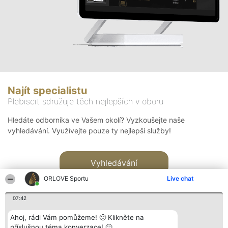
Najít specialistu
Plebiscit sdružuje těch nejlepších v oboru
Hledáte odborníka ve Vašem okolí? Vyzkoušejte naše
vyhledávání. Využívejte pouze ty nejlepší služby!
Vyhledávání
ORLOVE Sportu
Live chat
07:42
Ahoj, rádi Vám pomůžeme! 🙂 Klikněte na
příslušnou téma konverzace! 🙂