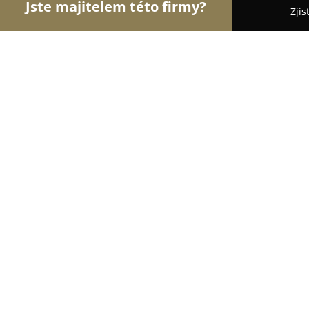
Jste majitelem této firmy?
Zjis
Orlove Sportu
Fitness, Sportovní Kluby, Osobní T
Green Golf Indoor Studio
9.7
(278)
Šestajovice, Revoluční 1114
Zobrazit telefonní číslo