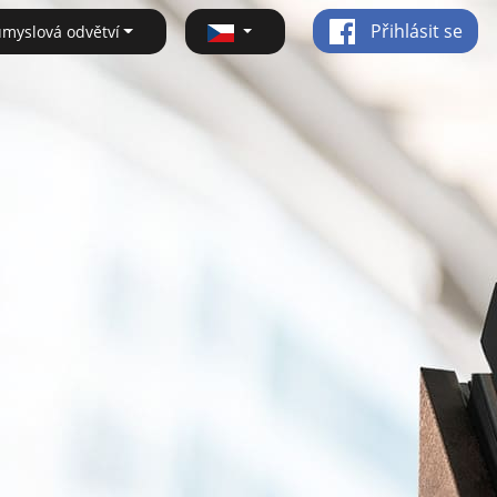
Přihlásit se
ůmyslová odvětví