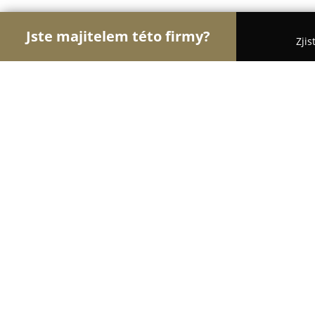
Jste majitelem této firmy?
Zjis
Orlove Sportu
Fitness, Sportovní Kluby, Osobní 
Poledance Ostrava
8.6
(14)
Ostrava, Nádražní 613/38
Zobrazit telefonní číslo