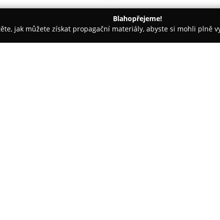
Blahopřejeme!
těte, jak můžete získat propagační materiály, abyste si mohli plně 
Trenéři - Ostrava
Poledance Ostrava
O společnosti:
Poledance Ostrava
představuje
Ostravy, které je zaměřeno na 
rozvoj. Studio poskytuje pestrý
dance, chair dance, aerial hoop,
Kromě zlepšení fyzické kondice
radost z pohybu, čímž se vytvá
klienty.
K přednostem Poledance Ostrava
poledance jsou nabízeny v komo