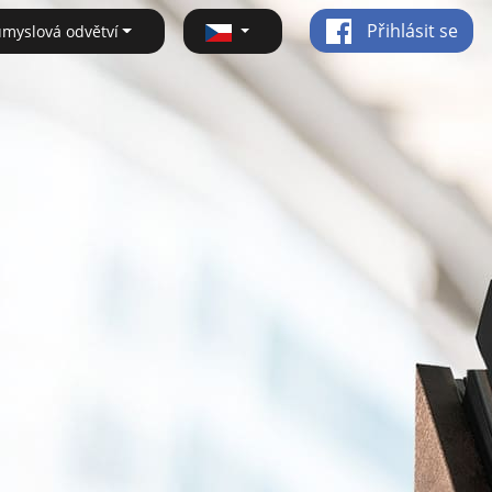
Přihlásit se
ůmyslová odvětví