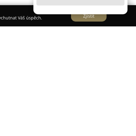
Zjistit
vychutnat Váš úspěch.
 moderní taneční studio nacházející se v centru
všechny, kdo mají zájem o pohyb, tanec a osobní
 výběr lekcí, například poledance, exotic pole
 street dance, HIIT, kondiční cvičení i strečink.
 se zde klade důraz i na celkovou pohodu a
ří podporující a přátelská atmosféra pro všechny
 patří individuální přístup k účastníkům. Lekce
rních skupinách do čtyř osob, u ostatních lekcí