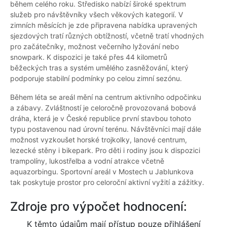
během celého roku. Středisko nabízí široké spektrum
služeb pro návštěvníky všech věkových kategorií. V
zimních měsících je zde připravena nabídka upravených
sjezdových tratí různých obtížností, včetně tratí vhodných
pro začátečníky, možnost večerního lyžování nebo
snowpark. K dispozici je také přes 44 kilometrů
běžeckých tras a systém umělého zasněžování, který
podporuje stabilní podmínky po celou zimní sezónu.
Během léta se areál mění na centrum aktivního odpočinku
a zábavy. Zvláštností je celoročně provozovaná bobová
dráha, která je v České republice první stavbou tohoto
typu postavenou nad úrovní terénu. Návštěvníci mají dále
možnost vyzkoušet horské trojkolky, lanové centrum,
lezecké stěny i bikepark. Pro děti i rodiny jsou k dispozici
trampolíny, lukostřelba a vodní atrakce včetně
aquazorbingu. Sportovní areál v Mostech u Jablunkova
tak poskytuje prostor pro celoroční aktivní vyžití a zážitky.
Zdroje pro výpočet hodnocení:
K těmto údajům mají přístup pouze přihlášení