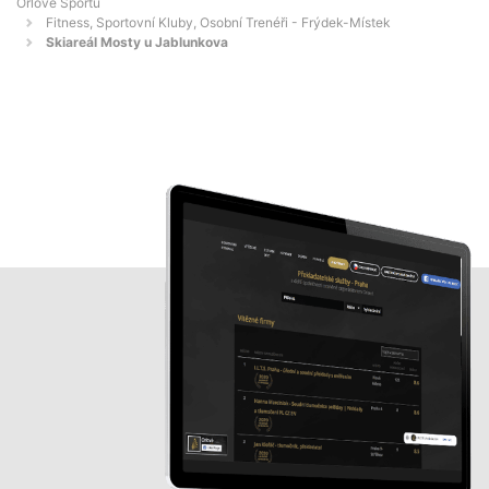
Orlove Sportu
Fitness, Sportovní Kluby, Osobní Trenéři - Frýdek-Místek
Skiareál Mosty u Jablunkova