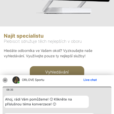
Najít specialistu
Plebiscit sdružuje těch nejlepších v oboru
Hledáte odborníka ve Vašem okolí? Vyzkoušejte naše
vyhledávání. Využívejte pouze ty nejlepší služby!
Vyhledávání
ORLOVE Sportu
Live chat
06:35
Ahoj, rádi Vám pomůžeme! 🙂 Klikněte na
příslušnou téma konverzace! 🙂
Organizátor hlasování
Plebiscyt
Kontakt
Bright Side Solutions sp. z o.
Vítězové
Kontakt