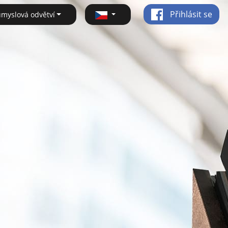
Přihlásit se
ůmyslová odvětví