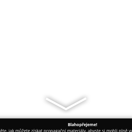
Blahopřejeme!
těte, jak můžete získat propagační materiály, abyste si mohli plně 