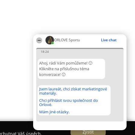
ORLOVE Sportu
Live chat
18:24
Ahoj, rádi Vám pomůžeme! 🙂
Klikněte na příslušnou téma
konverzace! 🙂
Jsem laureát, chci získat marketingové
materiály.
Chci přihlásit svou společnost do
Orlové.
Mám jiné otázky.
Zjistit
vychutnat Váš úspěch.