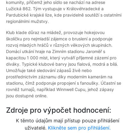
komunity, přičemž jeho sídlo se nachází na adrese
Lužická 862. Tým vystupuje v Královéhradecké a
Pardubické krajské lize, kde pravidelně soutěží s ostatními
regionálními mužstvy.
Klub klade důraz na mládež, provozuje hokejovou
školičku pro nejmladší zájemce o bruslení a podporuje
rozvoj mladých hráčů v různých věkových skupinách.
Domácí utkání hraje na Zimním stadionu Jaroměř s
kapacitou 1 000 míst, který vytváří příjemné zázemí pro
diváky. Typické klubové barvy jsou fialová, modrá a bílá.
Umožňuje také sledování zápasů živě nebo
prostřednictvím záznamu díky moderním kamerám na
stadionu, čímž podporuje propojení s fanoušky. Účastní se
rovněž turnajů, například Winnwell Cupu, jehož zápasy
jsou dostupné online.
Zdroje pro výpočet hodnocení:
K těmto údajům mají přístup pouze přihlášení
uživatelé.
Klikněte sem pro přihlášení.