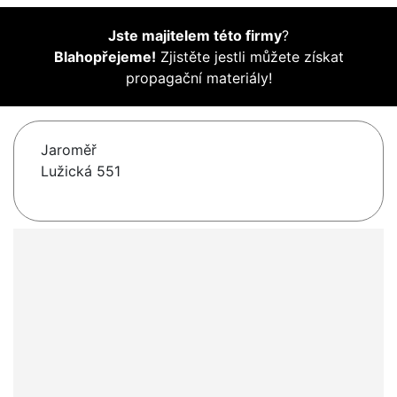
Jste majitelem této firmy
?
Blahopřejeme!
Zjistěte jestli můžete získat
propagační materiály!
Jaroměř
Lužická 551