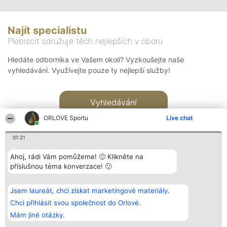
Najít specialistu
Plebiscit sdružuje těch nejlepších v oboru
Hledáte odborníka ve Vašem okolí? Vyzkoušejte naše
vyhledávání. Využívejte pouze ty nejlepší služby!
Vyhledávání
ORLOVE Sportu
Live chat
01:21
Ahoj, rádi Vám pomůžeme! 🙂 Klikněte na
příslušnou téma konverzace! 🙂
Organizátor hlasování
Plebiscyt
Kontakt
Bright Side Solutions sp. z o.
Vítězové
Kontakt
Jsem laureát, chci získat marketingové materiály.
o. sp. k.
Seznam všech
ul. Ruska 22
laureátů
Chci přihlásit svou společnost do Orlové.
Wrocław 50-079
Zásady
Mám jiné otázky.
KRS 0000749100 | Regon
Pravidla
381313360 | NIP 8943132676
Zásady