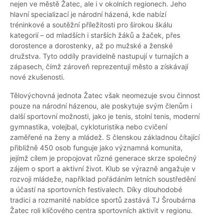
nejen ve městě Žatec, ale i v okolních regionech. Jeho
hlavní specializací je národní házená, kde nabízí
tréninkové a soutěžní příležitosti pro širokou škálu
kategorií – od mladších i starších žáků a žaček, přes
dorostence a dorostenky, až po mužské a ženské
družstva. Tyto oddíly pravidelně nastupují v turnajích a
zápasech, čímž zároveň reprezentují město a získávají
nové zkušenosti.
Tělovýchovná jednota Žatec však neomezuje svou činnost
pouze na národní házenou, ale poskytuje svým členům i
další sportovní možnosti, jako je tenis, stolní tenis, moderní
gymnastika, volejbal, cykloturistika nebo cvičení
zaměřené na ženy a mládež. S členskou základnou čítající
přibližně 450 osob funguje jako významná komunita,
jejímž cílem je propojovat různé generace skrze společný
zájem o sport a aktivní život. Klub se výrazně angažuje v
rozvoji mládeže, například pořádáním letních soustředění
a účastí na sportovních festivalech. Díky dlouhodobé
tradici a rozmanité nabídce sportů zastává TJ Šroubárna
Žatec roli klíčového centra sportovních aktivit v regionu.