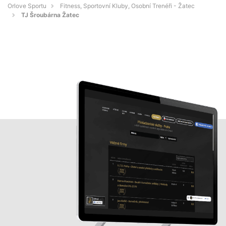
Orlove Sportu
Fitness, Sportovní Kluby, Osobní Trenéři - Žatec
TJ Šroubárna Žatec