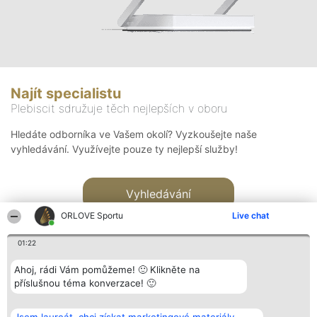
Najít specialistu
Plebiscit sdružuje těch nejlepších v oboru
Hledáte odborníka ve Vašem okolí? Vyzkoušejte naše
vyhledávání. Využívejte pouze ty nejlepší služby!
Vyhledávání
ORLOVE Sportu
Live chat
01:22
Ahoj, rádi Vám pomůžeme! 🙂 Klikněte na
příslušnou téma konverzace! 🙂
Organizátor hlasování
Plebiscyt
Kontakt
Bright Side Solutions sp. z o.
Vítězové
Kontakt