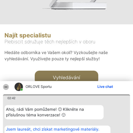
Najít specialistu
Plebiscit sdružuje těch nejlepších v oboru
Hledáte odborníka ve Vašem okolí? Vyzkoušejte naše
vyhledávání. Využívejte pouze ty nejlepší služby!
Vyhledávání
ORLOVE Sportu
Live chat
02:42
Ahoj, rádi Vám pomůžeme! 🙂 Klikněte na
příslušnou téma konverzace! 🙂
Organizátor hlasování
Plebiscyt
Kontakt
Bright Side Solutions sp. z o.
Vítězové
Kontakt
Jsem laureát, chci získat marketingové materiály.
o. sp. k.
Seznam všech