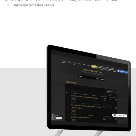
Jaroslav Šmédek-Tenis