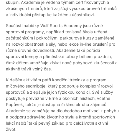
skupin. Akademie je vedena týmem certifikovaných a
zkušených trenérů, kteří zajišťují vysokou úroveň tréninků
a individuální přístup ke každému účastníkovi.
Součástí nabídky Wolf Sports Academy jsou různé
sportovní programy, například tenisová škola určená
začátečníkům i pokročilým, parkourové kurzy zaměřené
na rozvoj obratnosti a síly, nebo lekce in-line bruslení pro
různé úrovně dovedností. Akademie také pořádá
sportovní kempy a příměstské tábory během prázdnin,
čímž dětem umožňuje získat nové pohybové zkušenosti a
aktivně trávit volný čas.
K dalším aktivitám patří kondiční tréninky a program
míčového sedmiboje, který podporuje komplexní rozvoj
sportovců a zlepšuje jejich fyzickou kondici. Své služby
poskytuje převážně v Brně a okolních místech, včetně
Popůvek, takže je dostupná širšímu okruhu zájemců.
Akademie se zaměřuje na dlouhodobou motivaci k pohybu
a podporu zdravého životního stylu a kromě sportovních
lekcí nabízí také pevný základ pro celoživotní aktivní
život.