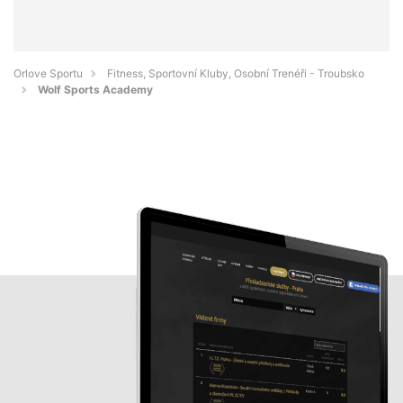
Orlove Sportu
Fitness, Sportovní Kluby, Osobní Trenéři - Troubsko
Wolf Sports Academy