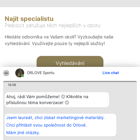
Najít specialistu
Plebiscit sdružuje těch nejlepších v oboru
Hledáte odborníka ve Vašem okolí? Vyzkoušejte naše
vyhledávání. Využívejte pouze ty nejlepší služby!
Vyhledávání
ORLOVE Sportu
Live chat
16:58
Ahoj, rádi Vám pomůžeme! 🙂 Klikněte na
příslušnou téma konverzace! 🙂
Organizátor hlasování
Plebiscyt
Kontakt
Bright Side Solutions sp. z o.
Vítězové
Kontakt
Jsem laureát, chci získat marketingové materiály.
o. sp. k.
Seznam všech
ul. Ruska 22
laureátů
Chci přihlásit svou společnost do Orlové.
Wrocław 50-079
Zásady
Mám jiné otázky.
KRS 0000749100 | Regon
Pravidla
381313360 | NIP 8943132676
Zásady