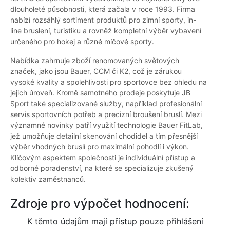
dlouholeté působnosti, která začala v roce 1993. Firma
nabízí rozsáhlý sortiment produktů pro zimní sporty, in-
line bruslení, turistiku a rovněž kompletní výběr vybavení
určeného pro hokej a různé míčové sporty.
Nabídka zahrnuje zboží renomovaných světových
značek, jako jsou Bauer, CCM či K2, což je zárukou
vysoké kvality a spolehlivosti pro sportovce bez ohledu na
jejich úroveň. Kromě samotného prodeje poskytuje JB
Sport také specializované služby, například profesionální
servis sportovních potřeb a precizní broušení bruslí. Mezi
významné novinky patří využití technologie Bauer FitLab,
jež umožňuje detailní skenování chodidel a tím přesnější
výběr vhodných bruslí pro maximální pohodlí i výkon.
Klíčovým aspektem společnosti je individuální přístup a
odborné poradenství, na které se specializuje zkušený
kolektiv zaměstnanců.
Zdroje pro výpočet hodnocení:
K těmto údajům mají přístup pouze přihlášení