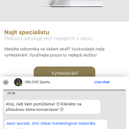
Najít specialistu
Plebiscit sdružuje těch nejlepších v oboru
Hledáte odborníka ve Vašem okolí? Vyzkoušejte naše
vyhledávání. Využívejte pouze ty nejlepší služby!
Vyhledávání
ORLOVE Sportu
Live chat
20:38
Ahoj, rádi Vám pomůžeme! 🙂 Klikněte na
příslušnou téma konverzace! 🙂
Organizátor hlasování
Plebiscyt
Kontakt
Bright Side Solutions sp. z o.
Vítězové
Kontakt
Jsem laureát, chci získat marketingové materiály.
o. sp. k.
Seznam všech
ul. Ruska 22
laureátů