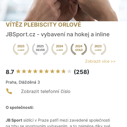
VÍTĚZ PLEBISCITY ORLOVÉ
JBSport.cz - vybavení na hokej a inline
Zobrazit více >>
8.7
(258)
Praha, Dlážděná 3
Zobrazit telefonní číslo
O společnosti:
JB Sport
sídlící v Praze patří mezi zavedené společnosti
na trhu se sportovním vybavením, a to zejména díky své