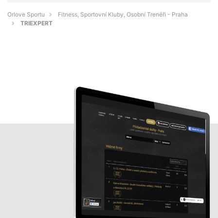
Orlove Sportu
Fitness, Sportovní Kluby, Osobní Trenéři - Praha
TRIEXPERT