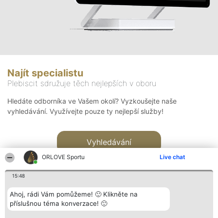
Najít specialistu
Plebiscit sdružuje těch nejlepších v oboru
Hledáte odborníka ve Vašem okolí? Vyzkoušejte naše
vyhledávání. Využívejte pouze ty nejlepší služby!
Vyhledávání
ORLOVE Sportu
Live chat
15:48
Ahoj, rádi Vám pomůžeme! 🙂 Klikněte na
příslušnou téma konverzace! 🙂
Organizátor hlasování
Plebiscyt
Kontakt