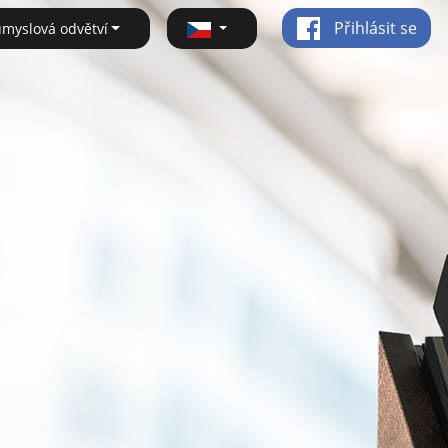
Přihlásit se
ůmyslová odvětví