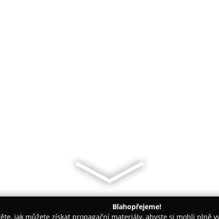
Blahopřejeme!
těte, jak můžete získat propagační materiály, abyste si mohli plně 