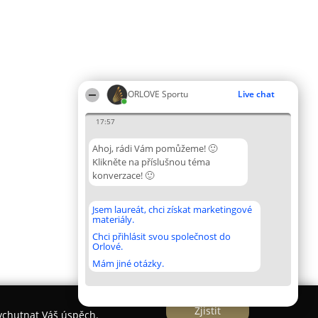
ORLOVE Sportu
Live chat
17:57
Ahoj, rádi Vám pomůžeme! 🙂
Klikněte na příslušnou téma
konverzace! 🙂
Jsem laureát, chci získat marketingové
materiály.
Chci přihlásit svou společnost do
Orlové.
Mám jiné otázky.
Zjistit
vychutnat Váš úspěch.