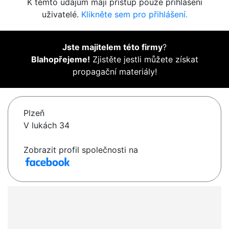
K těmto údajům mají přístup pouze přihlášení
uživatelé.
Klikněte sem pro přihlášení.
Jste majitelem této firmy
?
Blahopřejeme!
Zjistěte jestli můžete získat
propagační materiály!
Plzeň
V lukách 34
Zobrazit profil společnosti na