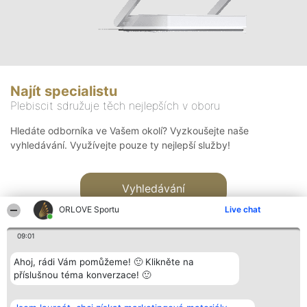
Najít specialistu
Plebiscit sdružuje těch nejlepších v oboru
Hledáte odborníka ve Vašem okolí? Vyzkoušejte naše
vyhledávání. Využívejte pouze ty nejlepší služby!
Vyhledávání
ORLOVE Sportu
Live chat
09:01
Ahoj, rádi Vám pomůžeme! 🙂 Klikněte na
příslušnou téma konverzace! 🙂
Organizátor hlasování
Plebiscyt
Kontakt
Bright Side Solutions sp. z o.
Vítězové
Kontakt