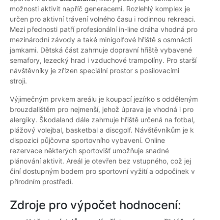
možnosti aktivit napříč generacemi. Rozlehlý komplex je
určen pro aktivní trávení volného času i rodinnou rekreaci.
Mezi přednosti patří profesionální in-line dráha vhodná pro
mezinárodní závody a také minigolfové hřiště s osmnácti
jamkami. Dětská část zahrnuje dopravní hřiště vybavené
semafory, lezecký hrad i vzduchové trampolíny. Pro starší
návštěvníky je zřízen speciální prostor s posilovacími
stroji.
Výjimečným prvkem areálu je koupací jezírko s odděleným
brouzdalištěm pro nejmenší, jehož úprava je vhodná i pro
alergiky. Škodaland dále zahrnuje hřiště určená na fotbal,
plážový volejbal, basketbal a discgolf. Návštěvníkům je k
dispozici půjčovna sportovního vybavení. Online
rezervace některých sportovišť umožňuje snadné
plánování aktivit. Areál je otevřen bez vstupného, což jej
činí dostupným bodem pro sportovní vyžití a odpočinek v
přírodním prostředí.
Zdroje pro výpočet hodnocení: