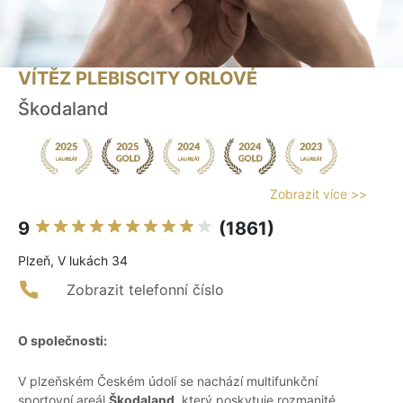
VÍTĚZ PLEBISCITY ORLOVÉ
Škodaland
Zobrazit více >>
9
(1861)
Plzeň, V lukách 34
Zobrazit telefonní číslo
O společnosti:
V plzeňském Českém údolí se nachází multifunkční
sportovní areál
Škodaland
, který poskytuje rozmanité