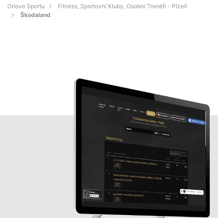
Orlove Sportu
Fitness, Sportovní Kluby, Osobní Trenéři - Plzeň
Škodaland