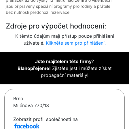
překážek až do výšky 12 metrů nad zemí a o víkendech
jsou připraveny speciální programy pro rodiny a přátele
bez nutnosti předchozí rezervace.
Zdroje pro výpočet hodnocení:
K těmto údajům mají přístup pouze přihlášení
uživatelé.
Klikněte sem pro přihlášení.
Jste majitelem této firmy
?
Blahopřejeme!
Zjistěte jestli můžete získat
propagační materiály!
Brno
Milénova 770/13
Zobrazit profil společnosti na