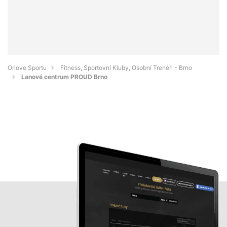
Orlove Sportu
Fitness, Sportovní Kluby, Osobní Trenéři - Brno
Lanové centrum PROUD Brno