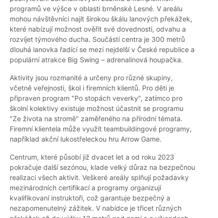
programů ve výšce v oblasti brněnské Lesné. V areálu
mohou návštěvníci najít širokou škálu lanových překážek,
které nabízují možnost ověřit své dovednosti, odvahu a
rozvíjet týmového ducha. Součástí centra je 300 metrů
dlouhá lanovka řadící se mezi nejdelší v České republice a
populární atrakce Big Swing – adrenalinová houpačka.
Aktivity jsou rozmanité a určeny pro různé skupiny,
včetně veřejnosti, škol i firemních klientů. Pro děti je
připraven program "Po stopách veverky", zatímco pro
školní kolektivy existuje možnost účastnit se programu
"Ze života na stromě" zaměřeného na přírodní témata.
Firemní klientela může využít teambuildingové programy,
například akční lukostřeleckou hru Arrow Game.
Centrum, které působí již dvacet let a od roku 2023
pokračuje další sezónou, klade velký důraz na bezpečnou
realizaci všech aktivit. Veškeré areály splňují požadavky
mezinárodních certifikací a programy organizují
kvalifikovaní instruktoři, což garantuje bezpečný a
nezapomenutelný zážitek. V nabídce je třicet různých