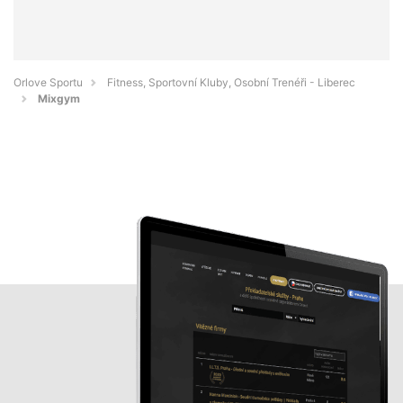
Orlove Sportu
Fitness, Sportovní Kluby, Osobní Trenéři - Liberec
Mixgym