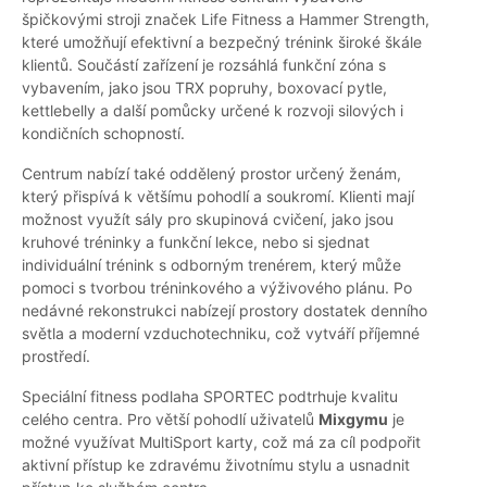
špičkovými stroji značek Life Fitness a Hammer Strength,
které umožňují efektivní a bezpečný trénink široké škále
klientů. Součástí zařízení je rozsáhlá funkční zóna s
vybavením, jako jsou TRX popruhy, boxovací pytle,
kettlebelly a další pomůcky určené k rozvoji silových i
kondičních schopností.
Centrum nabízí také oddělený prostor určený ženám,
který přispívá k většímu pohodlí a soukromí. Klienti mají
možnost využít sály pro skupinová cvičení, jako jsou
kruhové tréninky a funkční lekce, nebo si sjednat
individuální trénink s odborným trenérem, který může
pomoci s tvorbou tréninkového a výživového plánu. Po
nedávné rekonstrukci nabízejí prostory dostatek denního
světla a moderní vzduchotechniku, což vytváří příjemné
prostředí.
Speciální fitness podlaha SPORTEC podtrhuje kvalitu
celého centra. Pro větší pohodlí uživatelů
Mixgymu
je
možné využívat MultiSport karty, což má za cíl podpořit
aktivní přístup ke zdravému životnímu stylu a usnadnit