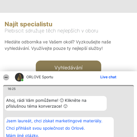
Najít specialistu
Plebiscit sdružuje těch nejlepších v oboru
Hledáte odborníka ve Vašem okolí? Vyzkoušejte naše
vyhledávání. Využívejte pouze ty nejlepší služby!
Vyhledávání
ORLOVE Sportu
Live chat
16:25
Ahoj, rádi Vám pomůžeme! 🙂 Klikněte na
příslušnou téma konverzace! 🙂
Organizátor hlasování
Plebiscyt
Kontakt
Bright Side Solutions sp. z o.
Vítězové
Kontakt
Jsem laureát, chci získat marketingové materiály.
o. sp. k.
Seznam všech
ul. Ruska 22
laureátů
Chci přihlásit svou společnost do Orlové.
Wrocław 50-079
Zásady
Mám jiné otázky.
KRS 0000749100 | Regon
Pravidla