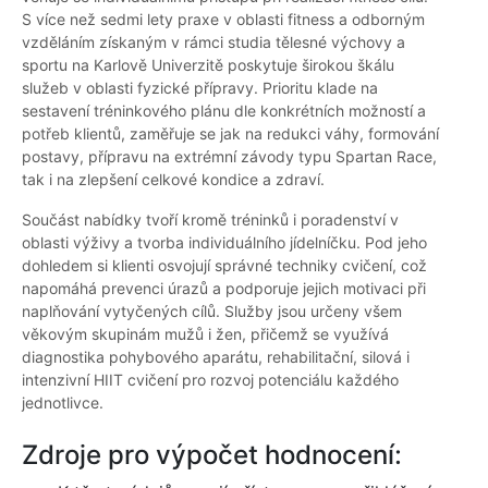
S více než sedmi lety praxe v oblasti fitness a odborným
vzděláním získaným v rámci studia tělesné výchovy a
sportu na Karlově Univerzitě poskytuje širokou škálu
služeb v oblasti fyzické přípravy. Prioritu klade na
sestavení tréninkového plánu dle konkrétních možností a
potřeb klientů, zaměřuje se jak na redukci váhy, formování
postavy, přípravu na extrémní závody typu Spartan Race,
tak i na zlepšení celkové kondice a zdraví.
Součást nabídky tvoří kromě tréninků i poradenství v
oblasti výživy a tvorba individuálního jídelníčku. Pod jeho
dohledem si klienti osvojují správné techniky cvičení, což
napomáhá prevenci úrazů a podporuje jejich motivaci při
naplňování vytyčených cílů. Služby jsou určeny všem
věkovým skupinám mužů i žen, přičemž se využívá
diagnostika pohybového aparátu, rehabilitační, silová i
intenzivní HIIT cvičení pro rozvoj potenciálu každého
jednotlivce.
Zdroje pro výpočet hodnocení: