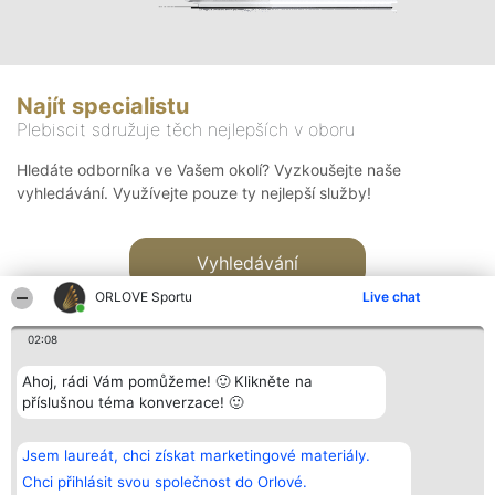
Najít specialistu
Plebiscit sdružuje těch nejlepších v oboru
Hledáte odborníka ve Vašem okolí? Vyzkoušejte naše
vyhledávání. Využívejte pouze ty nejlepší služby!
Vyhledávání
ORLOVE Sportu
Live chat
02:08
Ahoj, rádi Vám pomůžeme! 🙂 Klikněte na
příslušnou téma konverzace! 🙂
Organizátor hlasování
Plebiscyt
Kontakt
Bright Side Solutions sp. z o.
Vítězové
Kontakt
Jsem laureát, chci získat marketingové materiály.
o. sp. k.
Seznam všech
ul. Ruska 22
laureátů
Chci přihlásit svou společnost do Orlové.
Wrocław 50-079
Zásady