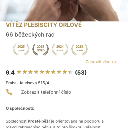
VÍTĚZ PLEBISCITY ORLOVÉ
66 běžeckých rad
Zobrazit více >>
9.4
(53)
Praha, Jaurisova 515/4
Zobrazit telefonní číslo
O společnosti:
Společnost
Prostě běž!
je orientována na podporu a
rozvoj rekreačního běhu, a to pro širokou veřejnost,