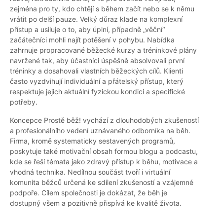
zejména pro ty, kdo chtějí s během začít nebo se k němu
vrátit po delší pauze. Velký důraz klade na komplexní
přístup a usiluje o to, aby úplní, případně „věční“
začátečníci mohli najít potěšení v pohybu. Nabídka
zahrnuje propracované běžecké kurzy a tréninkové plány
navržené tak, aby účastníci úspěšně absolvovali první
tréninky a dosahovali vlastních běžeckých cílů. Klienti
často vyzdvihují individuální a přátelský přístup, který
respektuje jejich aktuální fyzickou kondici a specifické
potřeby.
Koncepce Prostě běž! vychází z dlouhodobých zkušeností
a profesionálního vedení uznávaného odborníka na běh.
Firma, kromě systematicky sestavených programů,
poskytuje také motivační obsah formou blogu a podcastu,
kde se řeší témata jako zdravý přístup k běhu, motivace a
vhodná technika. Nedílnou součást tvoří i virtuální
komunita běžců určená ke sdílení zkušeností a vzájemné
podpoře. Cílem společnosti je dokázat, že běh je
dostupný všem a pozitivně přispívá ke kvalitě života.