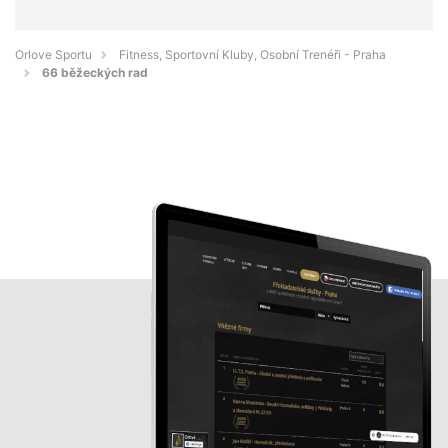
Orlove Sportu
Fitness, Sportovní Kluby, Osobní Trenéři - Praha
66 běžeckých rad