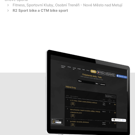
Fitness, Sportovní Kluby, Osobní Trenéři - Nové Město nad Metují
R2 Sport bike a CTM bike sport