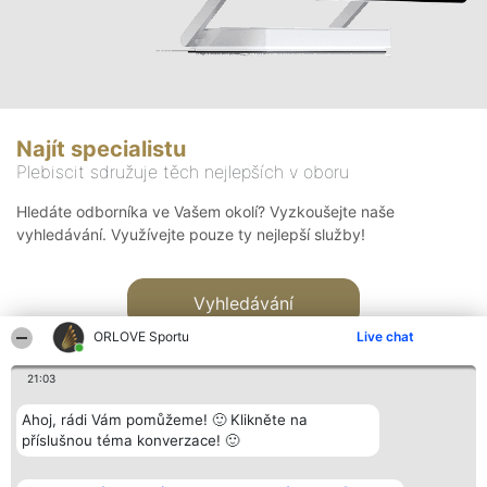
Najít specialistu
Plebiscit sdružuje těch nejlepších v oboru
Hledáte odborníka ve Vašem okolí? Vyzkoušejte naše
vyhledávání. Využívejte pouze ty nejlepší služby!
Vyhledávání
ORLOVE Sportu
Live chat
21:03
Ahoj, rádi Vám pomůžeme! 🙂 Klikněte na
příslušnou téma konverzace! 🙂
Organizátor hlasování
Plebiscyt
Kontakt
Bright Side Solutions sp. z o.
Vítězové
Kontakt