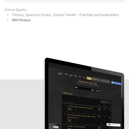
Orlove Sportu
Fitness, Sportovní Kluby, Osobní Trenéři - Frenštát pod Radhoštěm
RM Fitness