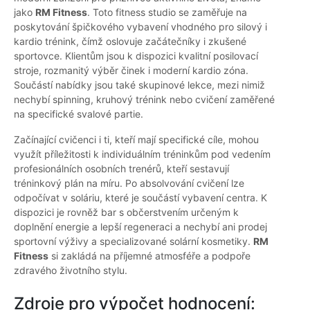
jako
RM Fitness
. Toto fitness studio se zaměřuje na
poskytování špičkového vybavení vhodného pro silový i
kardio trénink, čímž oslovuje začátečníky i zkušené
sportovce. Klientům jsou k dispozici kvalitní posilovací
stroje, rozmanitý výběr činek i moderní kardio zóna.
Součástí nabídky jsou také skupinové lekce, mezi nimiž
nechybí spinning, kruhový trénink nebo cvičení zaměřené
na specifické svalové partie.
Začínající cvičenci i ti, kteří mají specifické cíle, mohou
využít příležitosti k individuálním tréninkům pod vedením
profesionálních osobních trenérů, kteří sestavují
tréninkový plán na míru. Po absolvování cvičení lze
odpočívat v soláriu, které je součástí vybavení centra. K
dispozici je rovněž bar s občerstvením určeným k
doplnění energie a lepší regeneraci a nechybí ani prodej
sportovní výživy a specializované solární kosmetiky.
RM
Fitness
si zakládá na příjemné atmosféře a podpoře
zdravého životního stylu.
Zdroje pro výpočet hodnocení: