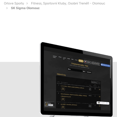
Orlove Sportu
Fitness, Sportovní Kluby, Osobní Trenéři - Olomouc
SK Sigma Olomouc