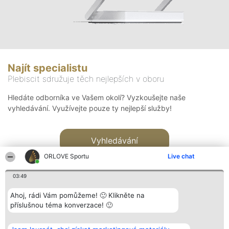
Najít specialistu
Plebiscit sdružuje těch nejlepších v oboru
Hledáte odborníka ve Vašem okolí? Vyzkoušejte naše
vyhledávání. Využívejte pouze ty nejlepší služby!
Vyhledávání
ORLOVE Sportu
Live chat
03:49
Ahoj, rádi Vám pomůžeme! 🙂 Klikněte na
příslušnou téma konverzace! 🙂
Organizátor hlasování
Plebiscyt
Kontakt
Bright Side Solutions sp. z o.
Vítězové
Kontakt