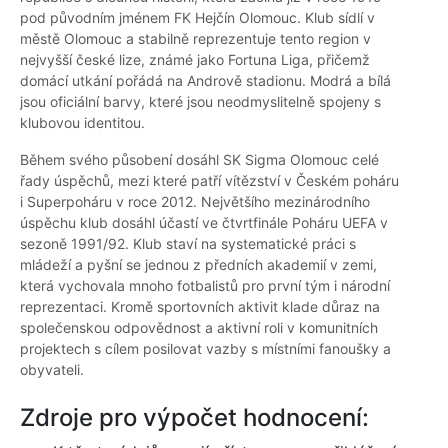
pod původním jménem FK Hejčín Olomouc. Klub sídlí v
městě Olomouc a stabilně reprezentuje tento region v
nejvyšší české lize, známé jako Fortuna Liga, přičemž
domácí utkání pořádá na Andrově stadionu. Modrá a bílá
jsou oficiální barvy, které jsou neodmyslitelně spojeny s
klubovou identitou.
Během svého působení dosáhl SK Sigma Olomouc celé
řady úspěchů, mezi které patří vítězství v Českém poháru
i Superpoháru v roce 2012. Největšího mezinárodního
úspěchu klub dosáhl účastí ve čtvrtfinále Poháru UEFA v
sezoně 1991/92. Klub staví na systematické práci s
mládeží a pyšní se jednou z předních akademií v zemi,
která vychovala mnoho fotbalistů pro první tým i národní
reprezentaci. Kromě sportovních aktivit klade důraz na
společenskou odpovědnost a aktivní roli v komunitních
projektech s cílem posilovat vazby s místními fanoušky a
obyvateli.
Zdroje pro výpočet hodnocení: