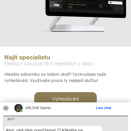
Najít specialistu
Plebiscit sdružuje těch nejlepších v oboru
Hledáte odborníka ve Vašem okolí? Vyzkoušejte naše
vyhledávání. Využívejte pouze ty nejlepší služby!
Vyhledávání
ORLOVE Sportu
Live chat
20:11
Ahoj, rádi Vám pomůžeme! 🙂 Klikněte na