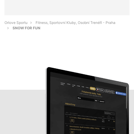
Orlove Sportu
Fitness, Sportovní Kluby, Osobní Trenéři - Praha
SNOW FOR FUN