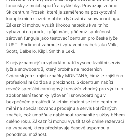
fanoušky zimních sportů a cyklistiky. Provozuje známé
Skicentrum Prosek, které je zaměřeno na poskytování
komplexních služeb v oblasti lyžování a snowboardingu.
Zákazníci mohou využít širokou nabídku kvalitního
vybavení na prodej i půjčování, přičemž společnost
zároveň funguje jako testovací centrum pro české lyže
LUSTi. Sortiment zahrnuje i vybavení značek jako Völkl,
Scott, Dalbello, Kilpi, Smith a Leki.
K nejvýznamnějším výhodám patří vysoce kvalitní servis
lyží a snowboardů, který probíhá na moderních
švýcarských strojích značky MONTANA, čímž je zajištěna
profesionální údržba a preciznost. Skicentrum nabízí
rovněž speciální carvingový trenažér vhodný pro výuku a
zdokonalení techniky lyžování i snowboardingu v
bezpečném prostředí. V letním období se toto centrum
mění na specializovanou prodejnu a servis kol různých
značek, což umožňuje nabídnout rozmanité služby během
celého roku. Zákazníci mohou využít také online rezervaci
na vybavení, která představuje časově úspornou a
pohodlnou možnost.