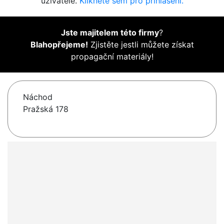
uživatelé.
Klikněte sem pro přihlášení.
Jste majitelem této firmy
?
Blahopřejeme!
Zjistěte jestli můžete získat
propagační materiály!
Náchod
Pražská 178