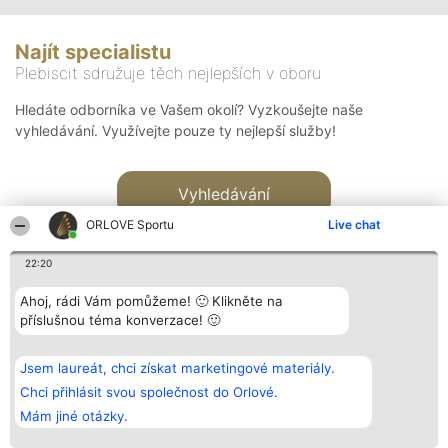
Najít specialistu
Plebiscit sdružuje těch nejlepších v oboru
Hledáte odborníka ve Vašem okolí? Vyzkoušejte naše
vyhledávání. Využívejte pouze ty nejlepší služby!
Vyhledávání
ORLOVE Sportu
Live chat
22:20
Ahoj, rádi Vám pomůžeme! 🙂 Klikněte na
příslušnou téma konverzace! 🙂
Organizátor hlasování
Plebiscyt
Kontakt
Bright Side Solutions sp. z o.
Vítězové
Kontakt
Jsem laureát, chci získat marketingové materiály.
o. sp. k.
Seznam všech
ul. Ruska 22
laureátů
Chci přihlásit svou společnost do Orlové.
Wrocław 50-079
Zásady
Mám jiné otázky.
KRS 0000749100 | Regon
Pravidla
381313360 | NIP 8943132676
Zásady
ochrany